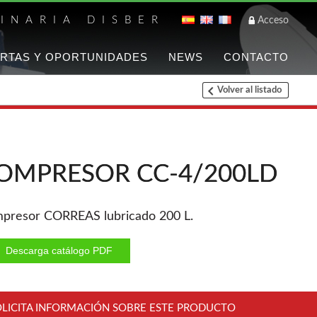
INARIA DISBER
Acceso
RTAS Y OPORTUNIDADES
NEWS
CONTACTO
Volver al listado
Listado de marca
FREEMAN
Herramientas varias
OMPRESOR CC-4/200LD
Clavadoras Neumáticas
Freeman
Grapadoras manuales
presor CORREAS lubricado 200 L.
Freeman
C
Descarga catálogo PDF
WOODMAN
Chapadoras de cantos
OLICITA INFORMACIÓN SOBRE ESTE PRODUCTO
Aspiradores portatiles