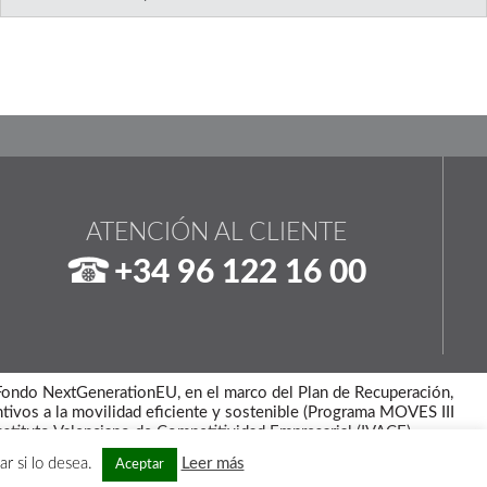
ATENCIÓN AL CLIENTE
+34 96 122 16 00
l Fondo NextGenerationEU, en el marco del Plan de Recuperación,
ntivos a la movilidad eficiente y sostenible (Programa MOVES III
nstituto Valenciano de Competitividad Empresarial (IVACE).
r si lo desea.
Leer más
Aceptar