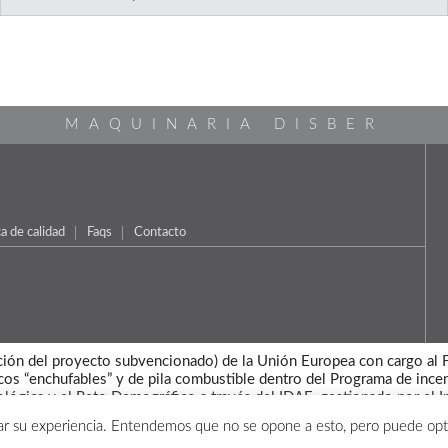
MAQUINARIA DISBER
ca de calidad
Faqs
Contacto
ripción del proyecto subvencionado) de la Unión Europea con cargo a
ricos “enchufables” y de pila combustible dentro del Programa de ince
ológica y el Reto Demográfico a través del IDAE, gestionado por el I
orar su experiencia. Entendemos que no se opone a esto, pero puede opta
Copyright © 2026 - Maquinaria Disber