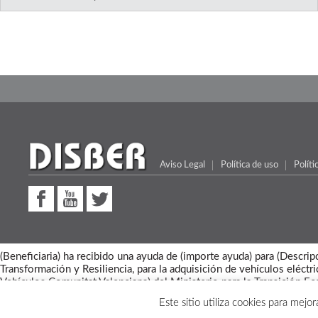
Aviso Legal
Política de uso
Políti
(Beneficiaria) ha recibido una ayuda de (importe ayuda) para (Desc
Transformación y Resiliencia, para la adquisición de vehículos eléct
Vehículos Comunitat Valenciana) del Ministerio para la Transición Ec
Este sitio utiliza cookies para mej