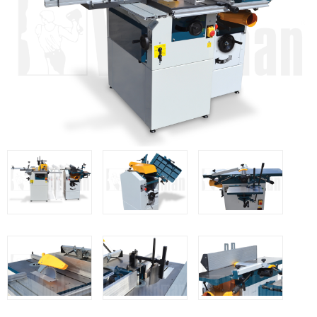
Clavadoras Batería
Herramientas varias
Grapadoras Bateria
Clavadoras Neumáticas Freeman
Grapadoras Neumáticas Freeman
Grapadoras manuales Freeman
Accesorios
UNICAIR
Compresores silenciosos
Compresores Tornillo
Secadores
Clavadoras
Grapadoras
Compresores
Herramientas
WOODMAN
Chapadoras de cantos