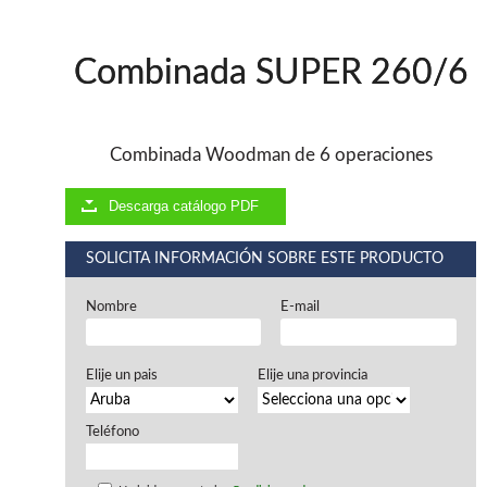
Ventiladores industriales
Aspiradores portatiles
Alimentadores de rodillo
Combinada SUPER 260/6
Aspiradores industriales
Astilladoras
Cepilladoras - Combinadas
Escuadradoras - Tupis
Combinada Woodman de 6 operaciones
Lijadoras
Regruesos
Descarga catálogo PDF
Sierras circulares
Sierras circulares - Escuadradoras
SOLICITA INFORMACIÓN SOBRE ESTE PRODUCTO
Sierras circulares - Tupi
Sierras de marquetería
Nombre
E-mail
Sierras de Cinta
Soportes - Palancas
Taladros de columna
Elije un pais
Elije una provincia
Taladros escopleadores
Tornos
Tupis
Teléfono