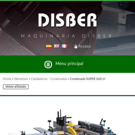
MAQUINARIA DISBER
Acceso
Menu principal
Home
»
Woodman
»
Cepilladoras - Combinadas
»
Combinada SUPER 260/6
Volver al listado
Listado de marcas y productos del Grupo Disber
FREEMAN