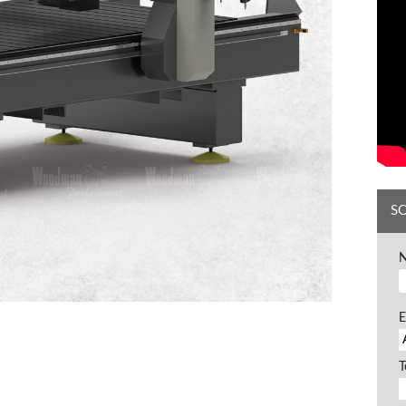
S
E
T