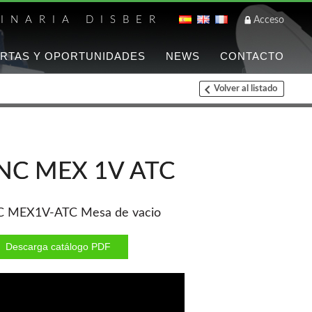
INARIA DISBER
Acceso
RTAS Y OPORTUNIDADES
NEWS
CONTACTO
Volver al listado
Listado de marca
FREEMAN
Clavadoras Batería
NC MEX 1V ATC
Grapadoras Bateria
Grapadoras Neumáticas
Freeman
 MEX1V-ATC Mesa de vacio
Accesorios
Descarga catálogo PDF
WOODMAN
Chapadoras de cantos
Aspiradores portatiles