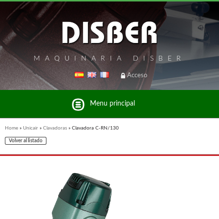
MAQUINARIA DISBER
Acceso
Menu principal
Home
»
Unicair
»
Clavadoras
»
Clavadora C-RN/130
Volver al listado
Listado de marcas y productos del Grupo Disber
FREEMAN