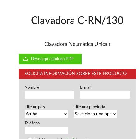
Chapadoras de cantos
Aspiradores portatiles
Alimentadores de rodillo
Clavadora C-RN/130
Aspiradores industriales
Astilladoras
Cepilladoras - Combinadas
Escuadradoras - Tupis
Clavadora Neumática Unicair
Lijadoras
Regruesos
Descarga catálogo PDF
Sierras circulares
Sierras circulares - Escuadradoras
SOLICITA INFORMACIÓN SOBRE ESTE PRODUCTO
Sierras circulares - Tupi
Sierras de marquetería
Nombre
E-mail
Sierras de Cinta
Soportes - Palancas
Taladros de columna
Elije un pais
Elije una provincia
Taladros escopleadores
Tornos
Tupis
Teléfono