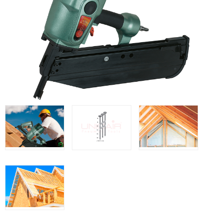
Clavadoras Batería
Herramientas varias
Grapadoras Bateria
Clavadoras Neumáticas Freeman
Grapadoras Neumáticas Freeman
Grapadoras manuales Freeman
Accesorios
UNICAIR
Secadores
Compresores silenciosos
Compresores Tornillo
Clavadoras
Grapadoras
Compresores
Herramientas
WOODMAN
Ventiladores industriales