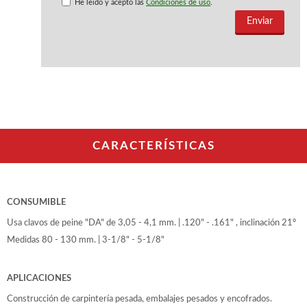
WOODMAN PROFESIONAL
He leido y acepto las
Condiciones de uso
.
Cepilladoras WP
Maquinaria CNC
Tupis WP
Chapadoras WP
Escuadradoras WP
Regruesadoras WP
Taladros
CARACTERÍSTICAS
BRICO OK
Compresores
Turbinas de pintar
Pistolas de pintar
CONSUMIBLE
Varios
Usa clavos de peine "DA" de 3,05 - 4,1 mm. | .120" - .161" , inclinación 21º
Medidas 80 - 130 mm. | 3-1/8" - 5-1/8"
Ofertas y oportunidades
APLICACIONES
Ofertas y oportunidades
Construcción de carpintería pesada, embalajes pesados y encofrados.