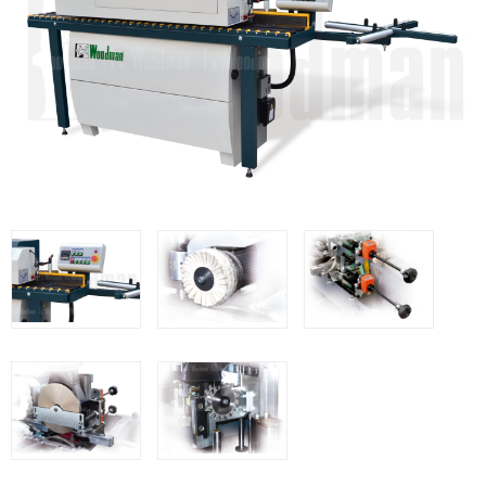
Clavadoras Batería
Herramientas varias
Grapadoras Bateria
Clavadoras Neumáticas Freeman
Grapadoras Neumáticas Freeman
Grapadoras manuales Freeman
Accesorios
UNICAIR
Compresores silenciosos
Compresores Tornillo
Secadores
Clavadoras
Grapadoras
Compresores
Herramientas
WOODMAN
Chapadoras de cantos