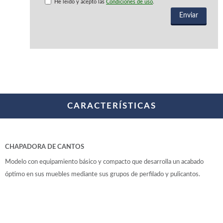
WOODMAN PROFESIONAL
He leido y acepto las
Condiciones de uso
.
Maquinaria CNC
Tupis WP
Cepilladoras WP
Chapadoras WP
Escuadradoras WP
Regruesadoras WP
Taladros
CARACTERÍSTICAS
BRICO OK
Compresores
Turbinas de pintar
Pistolas de pintar
CHAPADORA DE CANTOS
Varios
Modelo con equipamiento básico y compacto que desarrolla un acabado
óptimo en sus muebles mediante sus grupos de perfilado y pulicantos.
Ofertas y oportunidades
Ofertas y oportunidades