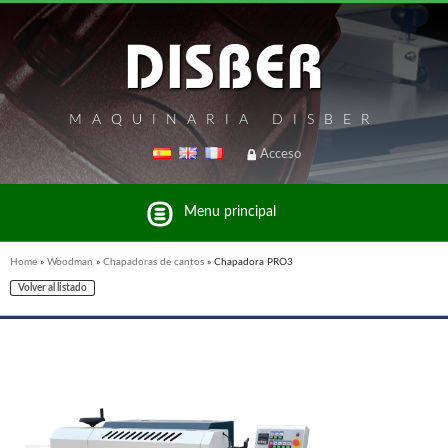
MAQUINARIA DISBER
Acceso
Menu principal
Home
»
Woodman
»
Chapadoras de cantos
»
Chapadora PRO3
Volver al listado
Listado de marcas y productos del Grupo Disber
FREEMAN