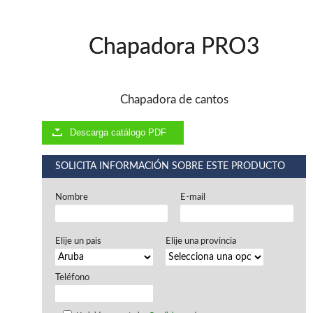
Ventiladores industriales
Aspiradores portatiles
Alimentadores de rodillo
Chapadora PRO3
Aspiradores industriales
Astilladoras
Cepilladoras - Combinadas
Escuadradoras - Tupis
Chapadora de cantos
Lijadoras
Regruesos
Descarga catálogo PDF
Sierras circulares
Sierras circulares - Escuadradoras
SOLICITA INFORMACIÓN SOBRE ESTE PRODUCTO
Sierras circulares - Tupi
Sierras de marquetería
Nombre
E-mail
Sierras de Cinta
Soportes - Palancas
Taladros de columna
Elije un pais
Elije una provincia
Taladros escopleadores
Tornos
Tupis
Teléfono