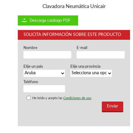
Chapadoras de cantos
Clavadora Neumática Unicair
Aspiradores portatiles
Alimentadores de rodillo
Aspiradores industriales
Descarga catálogo PDF
Astilladoras
Cepilladoras - Combinadas
SOLICITA INFORMACIÓN SOBRE ESTE PRODUCTO
Escuadradoras - Tupis
Lijadoras
Nombre
E-mail
Regruesos
Sierras circulares
Sierras circulares - Escuadradoras
Elije un pais
Elije una provincia
Sierras circulares - Tupi
Sierras de marquetería
Teléfono
Sierras de Cinta
Soportes - Palancas
Taladros de columna
He leido y acepto las
Condiciones de uso
.
Taladros escopleadores
Tornos
Tupis