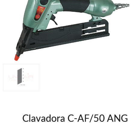
Clavadoras Batería
Herramientas varias
Grapadoras Bateria
Clavadoras Neumáticas Freeman
Grapadoras Neumáticas Freeman
Grapadoras manuales Freeman
Accesorios
UNICAIR
Secadores
Compresores silenciosos
Compresores Tornillo
Clavadoras
Grapadoras
Compresores
Herramientas
Clavadora C-AF/50 ANG
WOODMAN
Ventiladores industriales