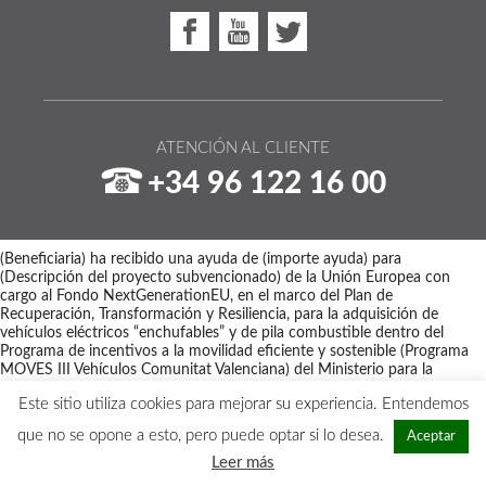
ATENCIÓN AL CLIENTE
+34 96 122 16 00
(Beneficiaria) ha recibido una ayuda de (importe ayuda) para
(Descripción del proyecto subvencionado) de la Unión Europea con
cargo al Fondo NextGenerationEU, en el marco del Plan de
Recuperación, Transformación y Resiliencia, para la adquisición de
vehículos eléctricos “enchufables” y de pila combustible dentro del
Programa de incentivos a la movilidad eficiente y sostenible (Programa
MOVES III Vehículos Comunitat Valenciana) del Ministerio para la
Transición Ecológica y el Reto Demográfico a través del IDAE,
Este sitio utiliza cookies para mejorar su experiencia. Entendemos
gestionado por el Instituto Valenciano de Competitividad Empresarial
(IVACE).
que no se opone a esto, pero puede optar si lo desea.
Aceptar
Copyright © 2026 - Maquinaria Disber
Leer más