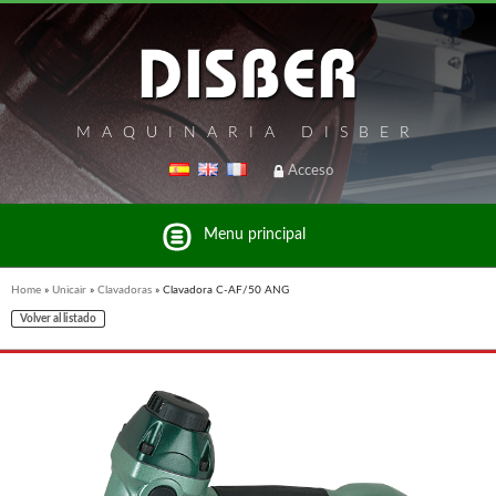
MAQUINARIA DISBER
Acceso
Menu principal
Home
»
Unicair
»
Clavadoras
»
Clavadora C-AF/50 ANG
Volver al listado
Listado de marcas y productos del Grupo Disber
FREEMAN