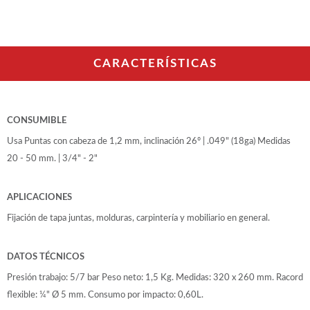
WOODMAN PROFESIONAL
Cepilladoras WP
Maquinaria CNC
Tupis WP
CARACTERÍSTICAS
Chapadoras WP
Escuadradoras WP
Regruesadoras WP
Taladros
CONSUMIBLE
Usa Puntas con cabeza de 1,2 mm, inclinación 26º | .049" (18ga) Medidas
BRICO OK
20 - 50 mm. | 3/4" - 2"
Compresores
Turbinas de pintar
APLICACIONES
Pistolas de pintar
Varios
Fijación de tapa juntas, molduras, carpintería y mobiliario en general.
DATOS TÉCNICOS
Ofertas y oportunidades
Presión trabajo: 5/7 bar Peso neto: 1,5 Kg. Medidas: 320 x 260 mm. Racord
flexible: ¼" Ø 5 mm. Consumo por impacto: 0,60L.
Ofertas y oportunidades