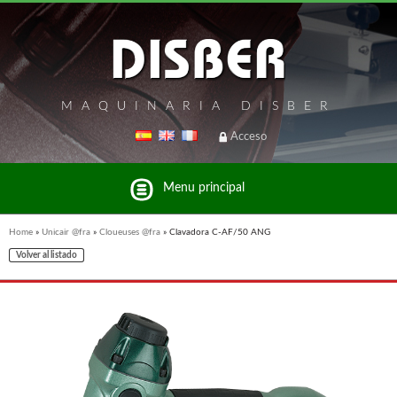
MAQUINARIA DISBER
Acceso
Menu principal
Home
»
Unicair @fra
»
Cloueuses @fra
»
Clavadora C-AF/50 ANG
Volver al listado
Liste des marques et produits du groupe Disber
FREEMAN @FRA