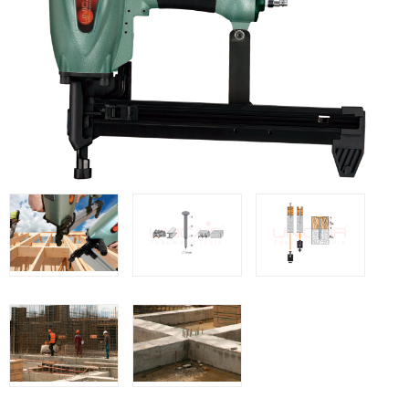
Clavadoras Batería
Herramientas varias
Grapadoras Bateria
Clavadoras Neumáticas Freeman
Grapadoras Neumáticas Freeman
Grapadoras manuales Freeman
Accesorios
UNICAIR
Compresores silenciosos
Compresores Tornillo
Secadores
Clavadoras
Grapadoras
Compresores
Herramientas
WOODMAN
Chapadoras de cantos