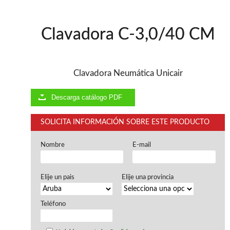
Ventiladores industriales
Aspiradores portatiles
Alimentadores de rodillo
Clavadora C-3,0/40 CM
Aspiradores industriales
Astilladoras
Cepilladoras - Combinadas
Escuadradoras - Tupis
Clavadora Neumática Unicair
Lijadoras
Regruesos
Descarga catálogo PDF
Sierras circulares
Sierras circulares - Escuadradoras
SOLICITA INFORMACIÓN SOBRE ESTE PRODUCTO
Sierras circulares - Tupi
Sierras de marquetería
Nombre
E-mail
Sierras de Cinta
Soportes - Palancas
Taladros de columna
Elije un pais
Elije una provincia
Taladros escopleadores
Tornos
Tupis
Teléfono