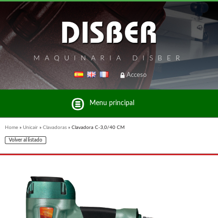
MAQUINARIA DISBER
Acceso
Menu principal
Home
»
Unicair
»
Clavadoras
»
Clavadora C-3,0/40 CM
Volver al listado
Listado de marcas y productos del Grupo Disber
FREEMAN