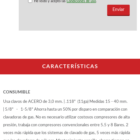
WOODMAN PROFESIONAL
He leido y acepto las
Condiciones de uso
.
Maquinaria CNC
Tupis WP
Cepilladoras WP
Chapadoras WP
Escuadradoras WP
Regruesadoras WP
Taladros
CARACTERÍSTICAS
BRICO OK
Compresores
Turbinas de pintar
Pistolas de pintar
CONSUMIBLE
Varios
Usa clavos de ACERO de 3,0 mm. | .118" (11ga) Medidas 15 - 40 mm.
| 5/8" - 1-5/8" Ahorra hasta un 50% por disparo en comparación con
Ofertas y oportunidades
clavadoras de gas. No es necesario utilizar costosos compresores de alta
presión, trabaja con compresores convencionales entre 5.5 y 8 Bares. 2
veces más rápida que los sistemas de clavado de gas, 5 veces más rápida
Ofertas y oportunidades