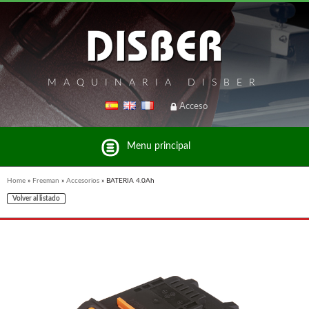
MAQUINARIA DISBER
Acceso
Menu principal
Home
»
Freeman
»
Accesorios
»
BATERIA 4.0Ah
Volver al listado
Listado de marcas y productos del Grupo Disber
FREEMAN