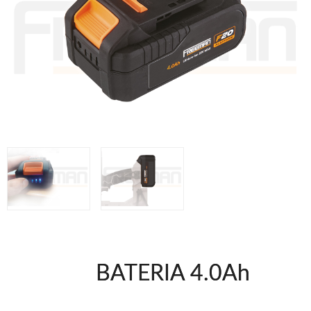
Herramientas varias
Grapadoras Bateria
Clavadoras Neumáticas Freeman
Grapadoras Neumáticas Freeman
Grapadoras manuales Freeman
Accesorios
Clavadoras Batería
UNICAIR
Compresores silenciosos
Compresores Tornillo
Secadores
Clavadoras
Grapadoras
Compresores
Herramientas
BATERIA 4.0Ah
WOODMAN
Chapadoras de cantos