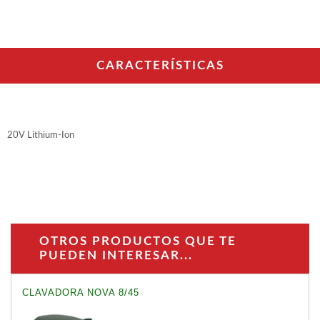
WOODMAN PROFESIONAL
Maquinaria CNC
Tupis WP
Cepilladoras WP
CARACTERÍSTICAS
Chapadoras WP
Escuadradoras WP
Regruesadoras WP
Taladros
20V Lithium-Ion
BRICO OK
Compresores
Turbinas de pintar
Pistolas de pintar
Varios
OTROS PRODUCTOS QUE TE
PUEDEN INTERESAR...
Ofertas y oportunidades
CLAVADORA NOVA 8/45
Ofertas y oportunidades