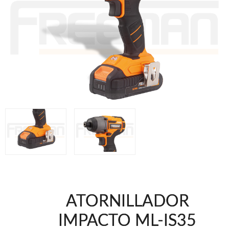
Clavadoras Batería
Herramientas varias
Grapadoras Bateria
Clavadoras Neumáticas Freeman
Grapadoras Neumáticas Freeman
Grapadoras manuales Freeman
Accesorios
UNICAIR
Compresores silenciosos
Compresores Tornillo
Secadores
Clavadoras
Grapadoras
Compresores
Herramientas
ATORNILLADOR
WOODMAN
IMPACTO ML-IS35
Chapadoras de cantos