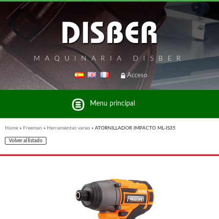
MAQUINARIA DISBER
Acceso
Menu principal
Home
»
Freeman
»
Herramientas varias
»
ATORNILLADOR IMPACTO ML-IS35
Volver al listado
Listado de marcas y productos del Grupo Disber
FREEMAN