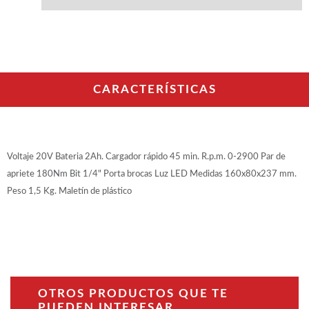
WOODMAN PROFESIONAL
Maquinaria CNC
Tupis WP
Cepilladoras WP
Chapadoras WP
Escuadradoras WP
CARACTERÍSTICAS
Regruesadoras WP
Taladros
BRICO OK
Voltaje 20V Bateria 2Ah. Cargador rápido 45 min. R.p.m. 0-2900 Par de
Compresores
apriete 180Nm Bit 1/4" Porta brocas Luz LED Medidas 160x80x237 mm.
Turbinas de pintar
Peso 1,5 Kg. Maletín de plástico
Pistolas de pintar
Varios
Ofertas y oportunidades
OTROS PRODUCTOS QUE TE
Ofertas y oportunidades
PUEDEN INTERESAR...