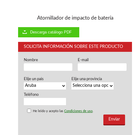
Ventiladores industriales
Aspiradores portatiles
Alimentadores de rodillo
Atornillador de impacto de batería
Aspiradores industriales
Astilladoras
Descarga catálogo PDF
Cepilladoras - Combinadas
Escuadradoras - Tupis
SOLICITA INFORMACIÓN SOBRE ESTE PRODUCTO
Lijadoras
Regruesos
Sierras circulares
Nombre
E-mail
Sierras circulares - Escuadradoras
Sierras circulares - Tupi
Elije un pais
Elije una provincia
Sierras de marquetería
Sierras de Cinta
Soportes - Palancas
Teléfono
Taladros de columna
Taladros escopleadores
He leido y acepto las
Condiciones de uso
.
Tornos
Tupis