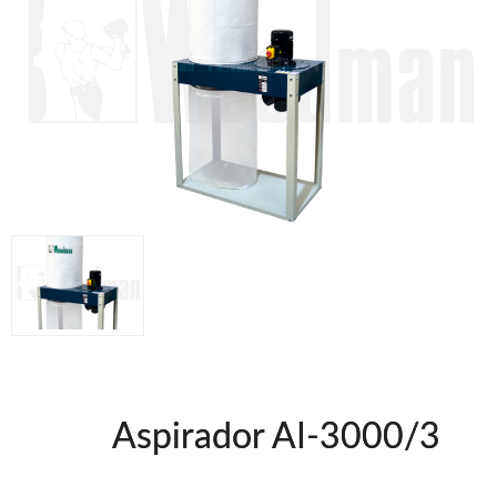
Clavadoras Batería
Herramientas varias
Grapadoras Bateria
Clavadoras Neumáticas Freeman
Grapadoras Neumáticas Freeman
Grapadoras manuales Freeman
Accesorios
UNICAIR
Compresores silenciosos
Compresores Tornillo
Secadores
Clavadoras
Grapadoras
Compresores
Herramientas
Aspirador AI-3000/3
WOODMAN
Chapadoras de cantos