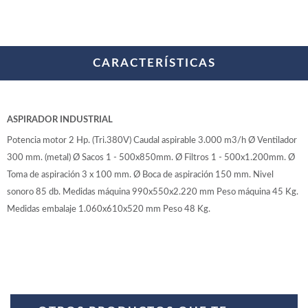
WOODMAN PROFESIONAL
Maquinaria CNC
Tupis WP
Cepilladoras WP
CARACTERÍSTICAS
Chapadoras WP
Escuadradoras WP
Regruesadoras WP
Taladros
ASPIRADOR INDUSTRIAL
Potencia motor 2 Hp. (Tri.380V) Caudal aspirable 3.000 m3/h Ø Ventilador
BRICO OK
300 mm. (metal) Ø Sacos 1 - 500x850mm. Ø Filtros 1 - 500x1.200mm. Ø
Compresores
Toma de aspiración 3 x 100 mm. Ø Boca de aspiración 150 mm. Nivel
Turbinas de pintar
sonoro 85 db. Medidas máquina 990x550x2.220 mm Peso máquina 45 Kg.
Pistolas de pintar
Medidas embalaje 1.060x610x520 mm Peso 48 Kg.
Varios
Ofertas y oportunidades
Ofertas y oportunidades