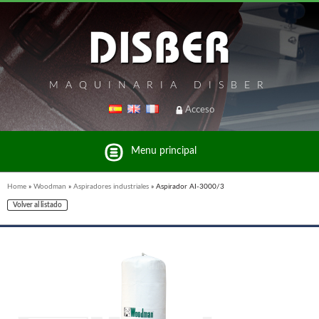
MAQUINARIA DISBER
Acceso
Menu principal
Home
»
Woodman
»
Aspiradores industriales
»
Aspirador AI-3000/3
Volver al listado
Listado de marcas y productos del Grupo Disber
FREEMAN