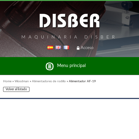
MAQUINARIA DISBER
Acceso
Menu principal
Home
»
Woodman
»
Alimentadores de rodillo
»
Alimentador AF-19
Volver al listado
Listado de marcas y productos del Grupo Disber
FREEMAN