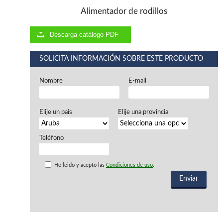
Ventiladores industriales
Alimentador de rodillos
Aspiradores portatiles
Alimentadores de rodillo
Aspiradores industriales
Descarga catálogo PDF
Astilladoras
Cepilladoras - Combinadas
SOLICITA INFORMACIÓN SOBRE ESTE PRODUCTO
Escuadradoras - Tupis
Lijadoras
Nombre
E-mail
Regruesos
Sierras circulares
Sierras circulares - Escuadradoras
Elije un pais
Elije una provincia
Sierras circulares - Tupi
Sierras de marquetería
Teléfono
Sierras de Cinta
Soportes - Palancas
Taladros de columna
He leido y acepto las
Condiciones de uso
.
Taladros escopleadores
Tornos
Tupis