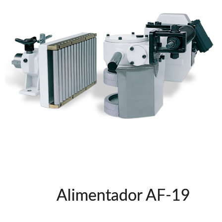
Grapadoras Neumáticas Freeman
Grapadoras manuales Freeman
Accesorios
Clavadoras Batería
Herramientas varias
Grapadoras Bateria
Clavadoras Neumáticas Freeman
UNICAIR
Compresores silenciosos
Compresores Tornillo
Secadores
Clavadoras
Grapadoras
Compresores
Herramientas
Alimentador AF-19
WOODMAN
Chapadoras de cantos