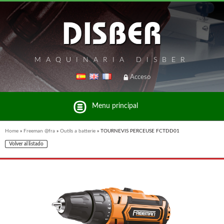
MAQUINARIA DISBER
Acceso
Menu principal
Home
»
Freeman @fra
»
Outils a batterie
»
TOURNEVIS PERCEUSE FCTDD01
Volver al listado
Liste des marques et produits du groupe Disber
BRICO OK @FRA