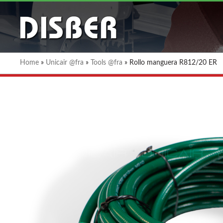
Home
»
Unicair @fra
»
Tools @fra
»
Rollo manguera R812/20 ER