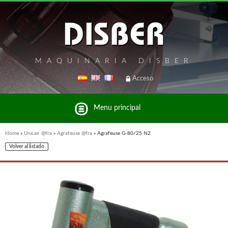
MAQUINARIA DISBER
Acceso
Menu principal
Home
»
Unicair @fra
»
Agrafeuse @fra
»
Agrafeuse G-80/25 N2
Volver al listado
Liste des marques et produits du groupe Disber
UNICAIR @FRA