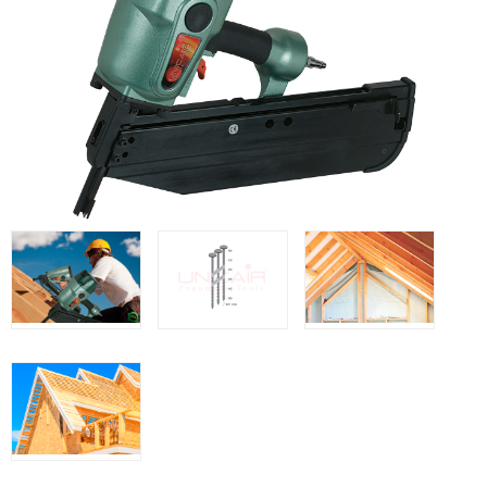
WOODMAN @FRA
WOODMAN PROFESIONAL @FRA
BRICO OK @FRA
FREEMAN @FRA
Offres et Opportunités
Offres et Opportunités