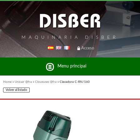
MAQUINARIA DISBER
Acceso
Menu principal
Home
»
Unicair @fra
»
Cloueuses @fra
»
Clavadora C-RN/160
Volver al listado
Liste des marques et produits du groupe Disber
UNICAIR @FRA