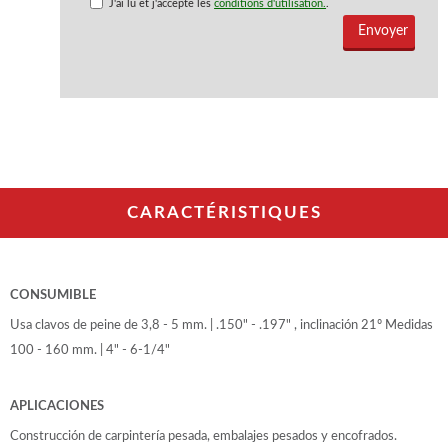
J'ai lu et j'accepte les
conditions d'utilisation.
.
CARACTÉRISTIQUES
CONSUMIBLE
Usa clavos de peine de 3,8 - 5 mm. | .150" - .197" , inclinación 21º Medidas
100 - 160 mm. | 4" - 6-1/4"
APLICACIONES
Construcción de carpintería pesada, embalajes pesados y encofrados.