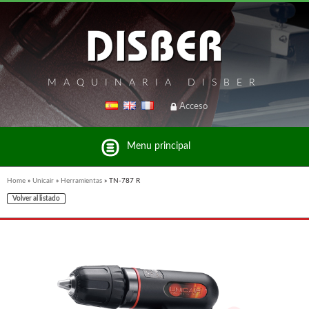
MAQUINARIA DISBER
Acceso
Menu principal
Home
»
Unicair
»
Herramientas
»
TN-787 R
Volver al listado
Listado de marcas y productos del Grupo Disber
FREEMAN