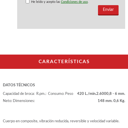
WOODMAN PROFESIONAL
He leido y acepto las
Condiciones de uso
.
Maquinaria CNC
Tupis WP
Cepilladoras WP
Chapadoras WP
Escuadradoras WP
Regruesadoras WP
Taladros
CARACTERÍSTICAS
BRICO OK
Compresores
Turbinas de pintar
Pistolas de pintar
DATOS TÉCNICOS
Varios
Capacidad de broca:
R.pm.:
Consumo:
Peso
420 L./min.
2.600
0,8 - 6 mm.
Neto:
Dimensiones:
148 mm.
0,6 Kg.
Ofertas y oportunidades
Cuerpo en composite, vibración reducida, reversible y velocidad variable.
Ofertas y oportunidades