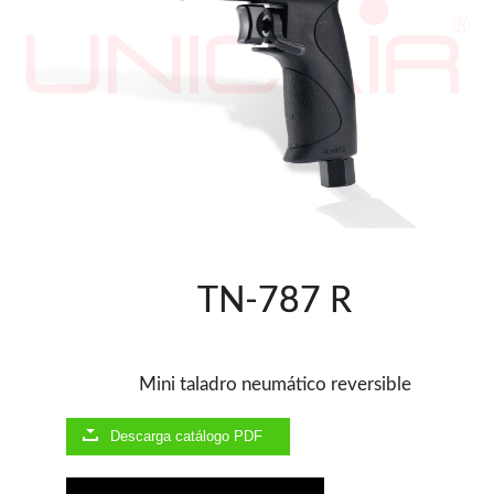
Herramientas varias
Grapadoras Bateria
Clavadoras Neumáticas Freeman
Grapadoras Neumáticas Freeman
Grapadoras manuales Freeman
Accesorios
Clavadoras Batería
UNICAIR
Compresores silenciosos
Compresores Tornillo
Secadores
TN-787 R
Clavadoras
Grapadoras
Compresores
Herramientas
Mini taladro neumático reversible
Descarga catálogo PDF
WOODMAN
Chapadoras de cantos