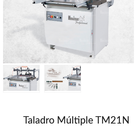
Clavadoras Batería
Herramientas varias
Grapadoras Bateria
Clavadoras Neumáticas Freeman
Grapadoras Neumáticas Freeman
Grapadoras manuales Freeman
Accesorios
UNICAIR
Secadores
Compresores silenciosos
Compresores Tornillo
Clavadoras
Grapadoras
Compresores
Herramientas
Taladro Múltiple TM21N
WOODMAN
Ventiladores industriales