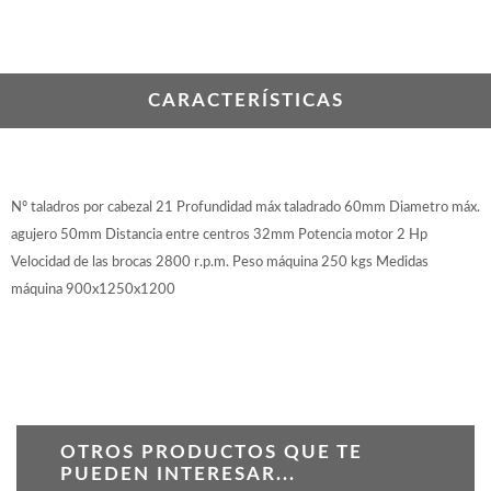
WOODMAN PROFESIONAL
Cepilladoras WP
Maquinaria CNC
Tupis WP
CARACTERÍSTICAS
Chapadoras WP
Escuadradoras WP
Regruesadoras WP
Taladros
Nº taladros por cabezal 21 Profundidad máx taladrado 60mm Diametro máx.
BRICO OK
agujero 50mm Distancia entre centros 32mm Potencia motor 2 Hp
Velocidad de las brocas 2800 r.p.m. Peso máquina 250 kgs Medidas
Compresores
máquina 900x1250x1200
Turbinas de pintar
Pistolas de pintar
Varios
Ofertas y oportunidades
OTROS PRODUCTOS QUE TE
Ofertas y oportunidades
PUEDEN INTERESAR...