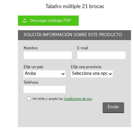
Chapadoras de cantos
Taladro múltiple 21 brocas
Aspiradores portatiles
Alimentadores de rodillo
Aspiradores industriales
Descarga catálogo PDF
Astilladoras
Cepilladoras - Combinadas
SOLICITA INFORMACIÓN SOBRE ESTE PRODUCTO
Escuadradoras - Tupis
Lijadoras
Nombre
E-mail
Regruesos
Sierras circulares
Sierras circulares - Escuadradoras
Elije un pais
Elije una provincia
Sierras circulares - Tupi
Sierras de marquetería
Teléfono
Sierras de Cinta
Soportes - Palancas
Taladros de columna
He leido y acepto las
Condiciones de uso
.
Taladros escopleadores
Tornos
Tupis