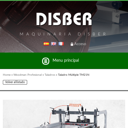
MAQUINARIA DISBER
Acceso
Menu principal
Home
»
Woodman Profesional
»
Taladros
»
Taladro Múltiple TM21N
Volver al listado
Listado de marcas y productos del Grupo Disber
FREEMAN