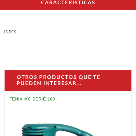
WOODMAN PROFESIONAL
CARACTERÍSTICAS
Tupis WP
Cepilladoras WP
Maquinaria CNC
Chapadoras WP
15 PCS
Escuadradoras WP
Regruesadoras WP
Taladros
BRICO OK
Compresores
OTROS PRODUCTOS QUE TE
Turbinas de pintar
PUEDEN INTERESAR...
Pistolas de pintar
Varios
FENIX MC SERIE 100
Ofertas y oportunidades
Ofertas y oportunidades