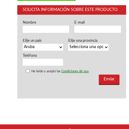
Ventiladores industriales
Aspiradores portatiles
SOLICITA INFORMACIÓN SOBRE ESTE PRODUCTO
Alimentadores de rodillo
Aspiradores industriales
Nombre
E-mail
Astilladoras
Cepilladoras - Combinadas
Escuadradoras - Tupis
Elije un pais
Elije una provincia
Lijadoras
Regruesos
Teléfono
Sierras circulares
Sierras circulares - Escuadradoras
Sierras circulares - Tupi
He leido y acepto las
Condiciones de uso
.
Sierras de marquetería
Sierras de Cinta
Soportes - Palancas
Taladros de columna
Taladros escopleadores
Tornos
Tupis