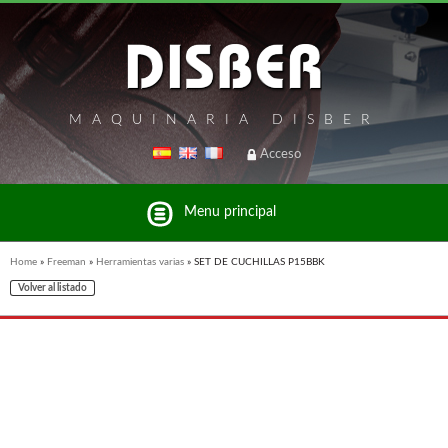
MAQUINARIA DISBER
Acceso
Menu principal
Home
»
Freeman
»
Herramientas varias
»
SET DE CUCHILLAS P15BBK
Volver al listado
Listado de marcas y productos del Grupo Disber
FREEMAN