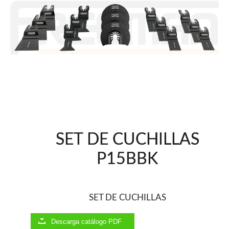
Accesorios
Clavadoras Batería
Herramientas varias
Grapadoras Bateria
Clavadoras Neumáticas Freeman
Grapadoras Neumáticas Freeman
Grapadoras manuales Freeman
UNICAIR
Compresores Tornillo
Secadores
Compresores silenciosos
SET DE CUCHILLAS
Clavadoras
P15BBK
Grapadoras
Compresores
Herramientas
SET DE CUCHILLAS
WOODMAN
Chapadoras de cantos
Descarga catálogo PDF