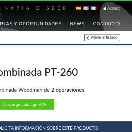
INARIA DISBER
Acceso
RTAS Y OPORTUNIDADES
NEWS
CONTACTO
Volver al listado
Listado de marca
FREEMAN
Clavadoras Batería
ombinada PT-260
Grapadoras Bateria
Grapadoras Neumáticas
Freeman
binada Woodman de 2 operaciones
Accesorios
Descarga catálogo PDF
WOODMAN
Chapadoras de cantos
OLICITA INFORMACIÓN SOBRE ESTE PRODUCTO
Aspiradores portatiles