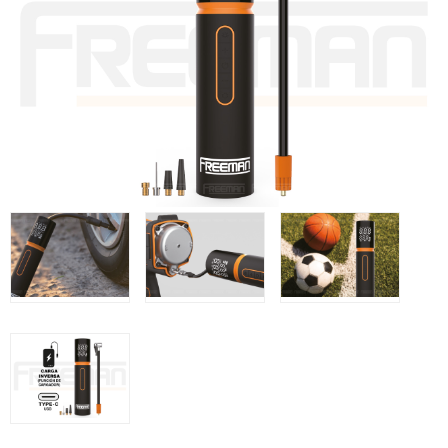
Clavadoras Batería
Herramientas varias
Grapadoras Bateria
Clavadoras Neumáticas Freeman
Grapadoras Neumáticas Freeman
Grapadoras manuales Freeman
Accesorios
UNICAIR
Compresores silenciosos
Compresores Tornillo
Secadores
Clavadoras
Grapadoras
Compresores
Herramientas
WOODMAN
Chapadoras de cantos