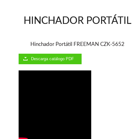
Ventiladores industriales
Aspiradores portatiles
Alimentadores de rodillo
HINCHADOR PORTÁTIL
Aspiradores industriales
Astilladoras
Cepilladoras - Combinadas
Escuadradoras - Tupis
Hinchador Portátil FREEMAN CZK-5652
Lijadoras
Regruesos
Descarga catálogo PDF
Sierras circulares
Sierras circulares - Escuadradoras
Sierras circulares - Tupi
Sierras de marquetería
Sierras de Cinta
Soportes - Palancas
Taladros de columna
Taladros escopleadores
Tornos
Tupis