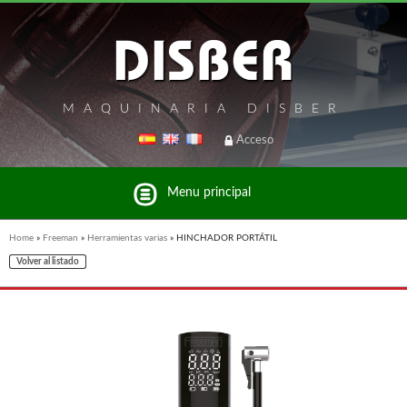
MAQUINARIA DISBER
Acceso
Menu principal
Home
»
Freeman
»
Herramientas varias
»
HINCHADOR PORTÁTIL
Volver al listado
Listado de marcas y productos del Grupo Disber
FREEMAN