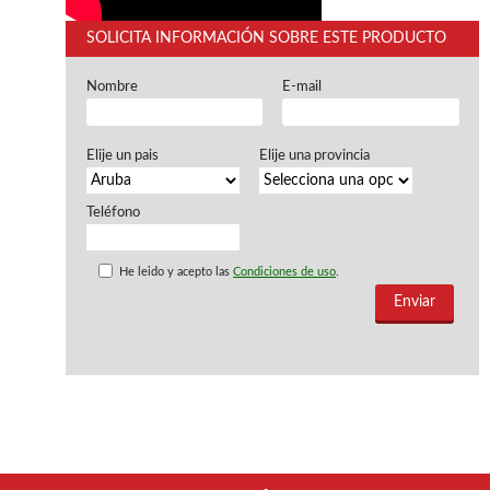
WOODMAN PROFESIONAL
Maquinaria CNC
SOLICITA INFORMACIÓN SOBRE ESTE PRODUCTO
Tupis WP
Cepilladoras WP
Nombre
E-mail
Chapadoras WP
Escuadradoras WP
Regruesadoras WP
Elije un pais
Elije una provincia
Taladros
Teléfono
BRICO OK
Compresores
He leido y acepto las
Condiciones de uso
.
Turbinas de pintar
Pistolas de pintar
Varios
Ofertas y oportunidades
Ofertas y oportunidades