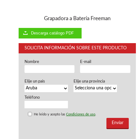
Ventiladores industriales
Aspiradores portatiles
Alimentadores de rodillo
Grapadora a Batería Freeman
Aspiradores industriales
Astilladoras
Descarga catálogo PDF
Cepilladoras - Combinadas
Escuadradoras - Tupis
SOLICITA INFORMACIÓN SOBRE ESTE PRODUCTO
Lijadoras
Regruesos
Sierras circulares
Nombre
E-mail
Sierras circulares - Escuadradoras
Sierras circulares - Tupi
Elije un pais
Elije una provincia
Sierras de marquetería
Sierras de Cinta
Soportes - Palancas
Teléfono
Taladros de columna
Taladros escopleadores
He leido y acepto las
Condiciones de uso
.
Tornos
Tupis