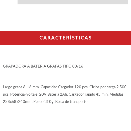
WOODMAN PROFESIONAL
Maquinaria CNC
Tupis WP
Cepilladoras WP
Chapadoras WP
Escuadradoras WP
CARACTERÍSTICAS
Regruesadoras WP
Taladros
BRICO OK
GRAPADORA A BATERIA GRAPAS TIPO 80/16
Compresores
Turbinas de pintar
Pistolas de pintar
Largo grapa 6-16 mm. Capacidad Cargador 120 pcs. Ciclos por carga 2.500
Varios
pcs. Potencia (voltaje) 20V Batería 2Ah. Cargador rápido 45 min. Medidas
238x68x240mm. Peso 2,3 Kg. Bolsa de transporte
Ofertas y oportunidades
Ofertas y oportunidades