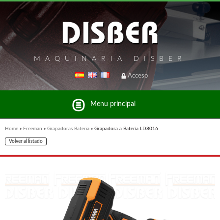
MAQUINARIA DISBER
Acceso
Menu principal
Home
»
Freeman
»
Grapadoras Bateria
»
Grapadora a Batería LD8016
Volver al listado
Listado de marcas y productos del Grupo Disber
FREEMAN