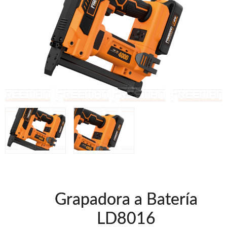
Clavadoras Neumáticas Freeman
Grapadoras Neumáticas Freeman
Grapadoras manuales Freeman
Accesorios
Clavadoras Batería
Herramientas varias
Grapadoras Bateria
UNICAIR
Compresores silenciosos
Compresores Tornillo
Secadores
Clavadoras
Grapadoras
Compresores
Herramientas
Grapadora a Batería
WOODMAN
LD8016
Chapadoras de cantos