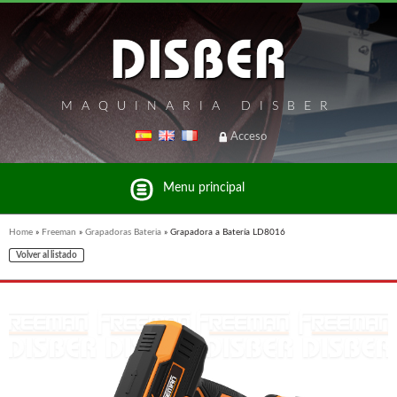
MAQUINARIA DISBER
Acceso
Menu principal
Home
»
Freeman
»
Grapadoras Bateria
»
Grapadora a Batería LD8016
Volver al listado
Listado de marcas y productos del Grupo Disber
FREEMAN