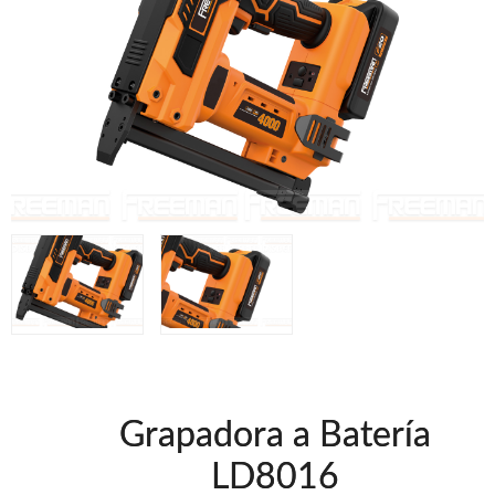
Grapadoras Neumáticas Freeman
Grapadoras manuales Freeman
Accesorios
Clavadoras Batería
Herramientas varias
Grapadoras Bateria
Clavadoras Neumáticas Freeman
UNICAIR
Compresores silenciosos
Compresores Tornillo
Secadores
Clavadoras
Grapadoras
Compresores
Herramientas
Grapadora a Batería
WOODMAN
LD8016
Chapadoras de cantos