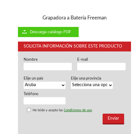
Ventiladores industriales
Aspiradores portatiles
Alimentadores de rodillo
Grapadora a Batería Freeman
Aspiradores industriales
Astilladoras
Descarga catálogo PDF
Cepilladoras - Combinadas
Escuadradoras - Tupis
SOLICITA INFORMACIÓN SOBRE ESTE PRODUCTO
Lijadoras
Regruesos
Sierras circulares
Nombre
E-mail
Sierras circulares - Escuadradoras
Sierras circulares - Tupi
Elije un pais
Elije una provincia
Sierras de marquetería
Sierras de Cinta
Soportes - Palancas
Teléfono
Taladros de columna
Taladros escopleadores
He leido y acepto las
Condiciones de uso
.
Tornos
Tupis