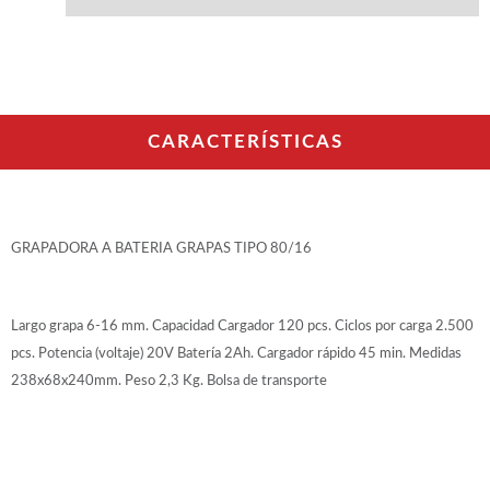
WOODMAN PROFESIONAL
Maquinaria CNC
Tupis WP
Cepilladoras WP
Chapadoras WP
Escuadradoras WP
CARACTERÍSTICAS
Regruesadoras WP
Taladros
BRICO OK
GRAPADORA A BATERIA GRAPAS TIPO 80/16
Compresores
Turbinas de pintar
Pistolas de pintar
Largo grapa 6-16 mm. Capacidad Cargador 120 pcs. Ciclos por carga 2.500
Varios
pcs. Potencia (voltaje) 20V Batería 2Ah. Cargador rápido 45 min. Medidas
238x68x240mm. Peso 2,3 Kg. Bolsa de transporte
Ofertas y oportunidades
Ofertas y oportunidades