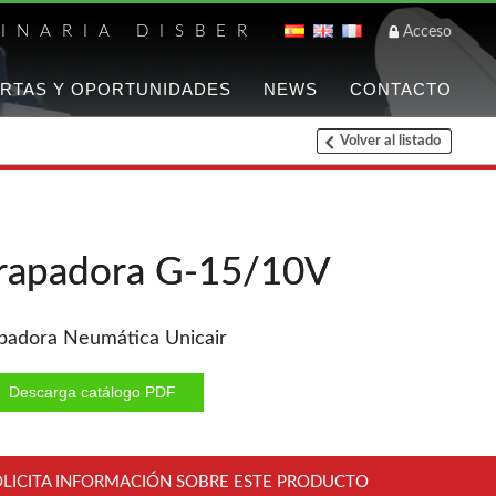
INARIA DISBER
Acceso
RTAS Y OPORTUNIDADES
NEWS
CONTACTO
Volver al listado
Listado de marca
FREEMAN
Accesorios
rapadora G-15/10V
Herramientas varias
Clavadoras Neumáticas
Freeman
padora Neumática Unicair
Grapadoras manuales
Freeman
Descarga catálogo PDF
WOODMAN
Chapadoras de cantos
OLICITA INFORMACIÓN SOBRE ESTE PRODUCTO