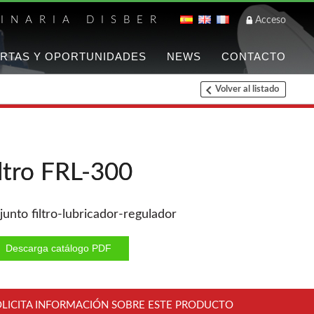
INARIA DISBER
Acceso
RTAS Y OPORTUNIDADES
NEWS
CONTACTO
Volver al listado
Listado de marca
FREEMAN
Clavadoras Batería
ltro FRL-300
Grapadoras Bateria
Grapadoras Neumáticas
Freeman
unto filtro-lubricador-regulador
Accesorios
Descarga catálogo PDF
WOODMAN
Chapadoras de cantos
OLICITA INFORMACIÓN SOBRE ESTE PRODUCTO
Aspiradores portatiles