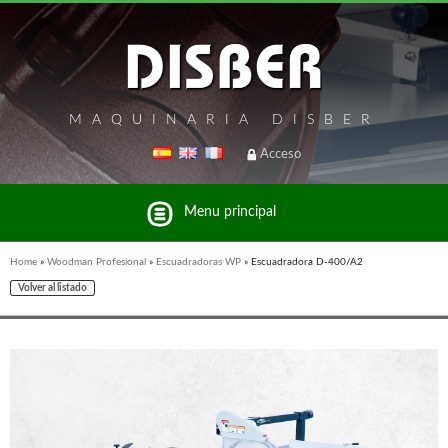
MAQUINARIA DISBER
Acceso
Menu principal
Home
»
Woodman Profesional
»
Escuadradoras WP
»
Escuadradora D-400/A2
Volver al listado
Listado de marcas y productos del Grupo Disber
FREEMAN