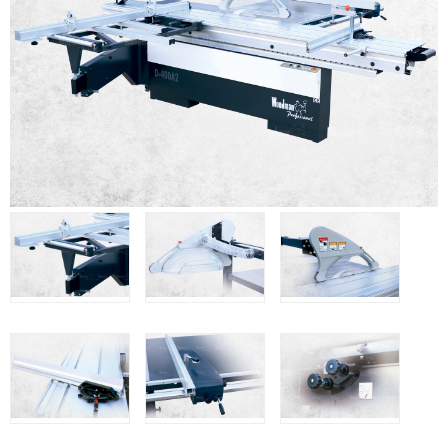
Clavadoras Batería
Herramientas varias
Grapadoras Bateria
Clavadoras Neumáticas Freeman
Grapadoras Neumáticas Freeman
Grapadoras manuales Freeman
Accesorios
UNICAIR
Compresores silenciosos
Compresores Tornillo
Secadores
Clavadoras
Grapadoras
Compresores
Herramientas
WOODMAN
Chapadoras de cantos