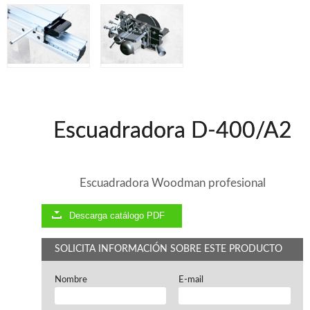
Ventiladores industriales
Aspiradores portatiles
Alimentadores de rodillo
Aspiradores industriales
Astilladoras
Cepilladoras - Combinadas
Escuadradoras - Tupis
Lijadoras
Regruesos
Escuadradora D-400/A2
Sierras circulares
Sierras circulares - Escuadradoras
Sierras circulares - Tupi
Escuadradora Woodman profesional
Sierras de marquetería
Sierras de Cinta
Soportes - Palancas
Descarga catálogo PDF
Taladros de columna
Taladros escopleadores
SOLICITA INFORMACIÓN SOBRE ESTE PRODUCTO
Tornos
Tupis
Nombre
E-mail