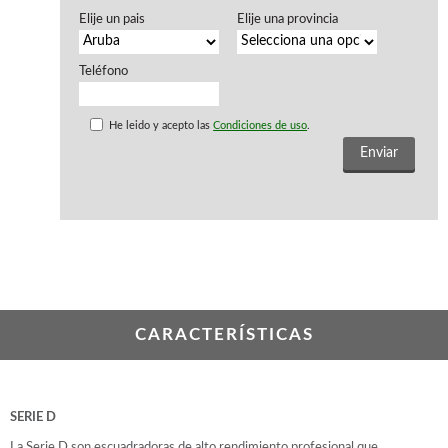
WOODMAN PROFESIONAL
Elije un pais
Elije una provincia
Maquinaria CNC
Tupis WP
Teléfono
Cepilladoras WP
Chapadoras WP
Escuadradoras WP
He leido y acepto las
Condiciones de uso
.
Regruesadoras WP
Taladros
BRICO OK
Compresores
Turbinas de pintar
Pistolas de pintar
Varios
CARACTERÍSTICAS
Ofertas y oportunidades
SERIE D
Ofertas y oportunidades
La Serie D son escuadradoras de alto rendimiento profesional que