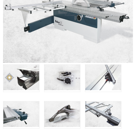
Clavadoras Batería
Herramientas varias
Grapadoras Bateria
Clavadoras Neumáticas Freeman
Grapadoras Neumáticas Freeman
Grapadoras manuales Freeman
Accesorios
UNICAIR
Compresores silenciosos
Compresores Tornillo
Secadores
Clavadoras
Grapadoras
Compresores
Herramientas
WOODMAN
Chapadoras de cantos