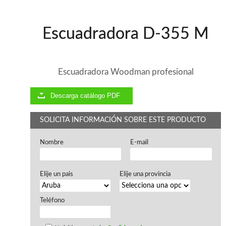
Ventiladores industriales
Aspiradores portatiles
Alimentadores de rodillo
Escuadradora D-355 M
Aspiradores industriales
Astilladoras
Cepilladoras - Combinadas
Escuadradoras - Tupis
Escuadradora Woodman profesional
Lijadoras
Regruesos
Descarga catálogo PDF
Sierras circulares
Sierras circulares - Escuadradoras
SOLICITA INFORMACIÓN SOBRE ESTE PRODUCTO
Sierras circulares - Tupi
Sierras de marquetería
Nombre
E-mail
Sierras de Cinta
Soportes - Palancas
Taladros de columna
Elije un pais
Elije una provincia
Taladros escopleadores
Tornos
Tupis
Teléfono