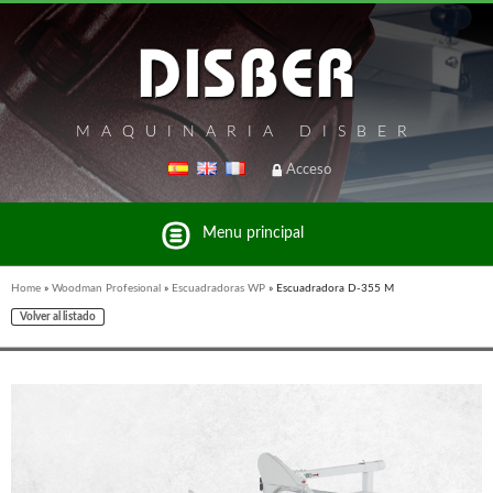
MAQUINARIA DISBER
Acceso
Menu principal
Home
»
Woodman Profesional
»
Escuadradoras WP
»
Escuadradora D-355 M
Volver al listado
Listado de marcas y productos del Grupo Disber
FREEMAN