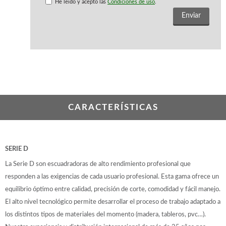
WOODMAN PROFESIONAL
He leido y acepto las
Condiciones de uso
.
Maquinaria CNC
Tupis WP
Cepilladoras WP
Chapadoras WP
Escuadradoras WP
Regruesadoras WP
Taladros
CARACTERÍSTICAS
BRICO OK
Compresores
Turbinas de pintar
Pistolas de pintar
SERIE D
Varios
La Serie D son escuadradoras de alto rendimiento profesional que
responden a las exigencias de cada usuario profesional. Esta gama ofrece un
Ofertas y oportunidades
equilibrio óptimo entre calidad, precisión de corte, comodidad y fácil manejo.
El alto nivel tecnológico permite desarrollar el proceso de trabajo adaptado a
los distintos tipos de materiales del momento (madera, tableros, pvc…).
Ofertas y oportunidades