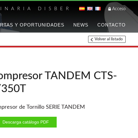
INARIA DISBER
Acceso
RTAS Y OPORTUNIDADES
NEWS
CONTACTO
Volver al listado
Listado de marca
FREEMAN
Clavadoras Batería
ompresor TANDEM CTS-
Grapadoras Bateria
/350T
Grapadoras Neumáticas
Freeman
Accesorios
presor de Tornillo SERIE TANDEM
WOODMAN
Descarga catálogo PDF
Chapadoras de cantos
Aspiradores portatiles