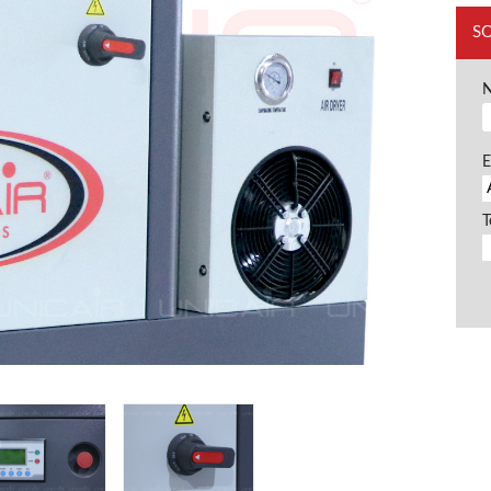
S
E
T