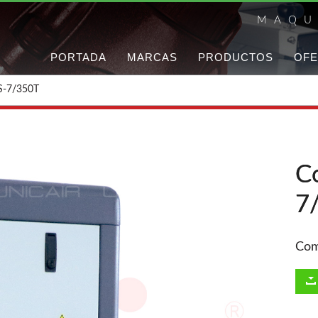
MAQU
PORTADA
MARCAS
PRODUCTOS
OFE
S-7/350T
C
7
Com