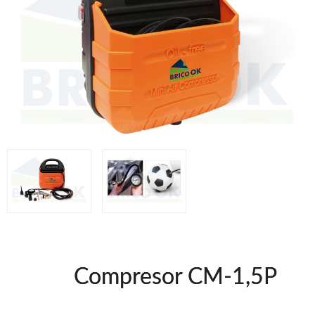
Grapadoras manuales Freeman
Accesorios
Clavadoras Batería
Herramientas varias
Grapadoras Bateria
Clavadoras Neumáticas Freeman
Grapadoras Neumáticas Freeman
UNICAIR
Compresores Tornillo
Secadores
Compresores silenciosos
Clavadoras
Grapadoras
Compresores
Herramientas
Compresor CM-1,5P
WOODMAN
Chapadoras de cantos