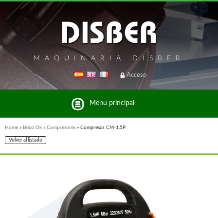
MAQUINARIA DISBER
Acceso
Menu principal
Home
»
Brico Ok
»
Compresores
»
Compresor CM-1,5P
Volver al listado
Listado de marcas y productos del Grupo Disber
FREEMAN