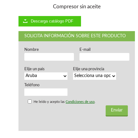
Ventiladores industriales
Compresor sin aceite
Aspiradores portatiles
Alimentadores de rodillo
Aspiradores industriales
Descarga catálogo PDF
Astilladoras
Cepilladoras - Combinadas
SOLICITA INFORMACIÓN SOBRE ESTE PRODUCTO
Escuadradoras - Tupis
Lijadoras
Nombre
E-mail
Regruesos
Sierras circulares
Sierras circulares - Escuadradoras
Elije un pais
Elije una provincia
Sierras circulares - Tupi
Sierras de marquetería
Teléfono
Sierras de Cinta
Soportes - Palancas
Taladros de columna
He leido y acepto las
Condiciones de uso
.
Taladros escopleadores
Tornos
Tupis