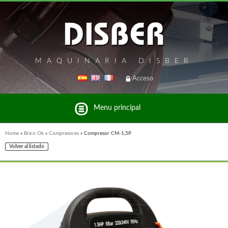
MAQUINARIA DISBER
Acceso
Menu principal
Home
»
Brico Ok
»
Compresores
»
Compresor CM-1,5P
Volver al listado
Listado de marcas y productos del Grupo Disber
FREEMAN