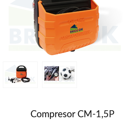
Grapadoras Bateria
Clavadoras Neumáticas Freeman
Grapadoras Neumáticas Freeman
Grapadoras manuales Freeman
Accesorios
Clavadoras Batería
Herramientas varias
UNICAIR
Compresores silenciosos
Compresores Tornillo
Secadores
Clavadoras
Grapadoras
Compresores
Herramientas
Compresor CM-1,5P
WOODMAN
Chapadoras de cantos