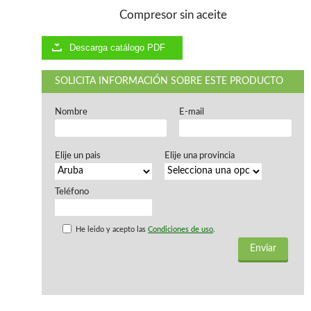
Ventiladores industriales
Compresor sin aceite
Aspiradores portatiles
Alimentadores de rodillo
Aspiradores industriales
Descarga catálogo PDF
Astilladoras
Cepilladoras - Combinadas
SOLICITA INFORMACIÓN SOBRE ESTE PRODUCTO
Escuadradoras - Tupis
Lijadoras
Nombre
E-mail
Regruesos
Sierras circulares
Sierras circulares - Escuadradoras
Elije un pais
Elije una provincia
Sierras circulares - Tupi
Sierras de marquetería
Teléfono
Sierras de Cinta
Soportes - Palancas
Taladros de columna
He leido y acepto las
Condiciones de uso
.
Taladros escopleadores
Tornos
Tupis