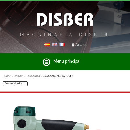
MAQUINARIA DISBER
Acceso
Menu principal
Home
»
Unicair
»
Clavadoras
»
Clavadora NOVA 8/30
Volver al listado
Listado de marcas y productos del Grupo Disber
FREEMAN