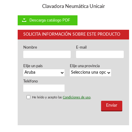
Ventiladores industriales
Clavadora Neumática Unicair
Aspiradores portatiles
Alimentadores de rodillo
Aspiradores industriales
Descarga catálogo PDF
Astilladoras
Cepilladoras - Combinadas
SOLICITA INFORMACIÓN SOBRE ESTE PRODUCTO
Escuadradoras - Tupis
Lijadoras
Nombre
E-mail
Regruesos
Sierras circulares
Sierras circulares - Escuadradoras
Elije un pais
Elije una provincia
Sierras circulares - Tupi
Sierras de marquetería
Teléfono
Sierras de Cinta
Soportes - Palancas
Taladros de columna
He leido y acepto las
Condiciones de uso
.
Taladros escopleadores
Tornos
Tupis