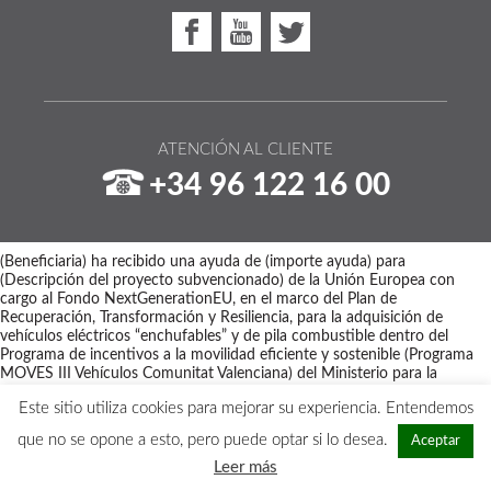
ATENCIÓN AL CLIENTE
+34 96 122 16 00
(Beneficiaria) ha recibido una ayuda de (importe ayuda) para
(Descripción del proyecto subvencionado) de la Unión Europea con
cargo al Fondo NextGenerationEU, en el marco del Plan de
Recuperación, Transformación y Resiliencia, para la adquisición de
vehículos eléctricos “enchufables” y de pila combustible dentro del
Programa de incentivos a la movilidad eficiente y sostenible (Programa
MOVES III Vehículos Comunitat Valenciana) del Ministerio para la
Transición Ecológica y el Reto Demográfico a través del IDAE,
Este sitio utiliza cookies para mejorar su experiencia. Entendemos
gestionado por el Instituto Valenciano de Competitividad Empresarial
(IVACE).
que no se opone a esto, pero puede optar si lo desea.
Aceptar
Copyright © 2026 - Maquinaria Disber
Leer más