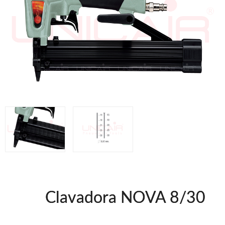
Grapadoras Neumáticas Freeman
Grapadoras manuales Freeman
Accesorios
Clavadoras Batería
Herramientas varias
Grapadoras Bateria
Clavadoras Neumáticas Freeman
UNICAIR
Compresores silenciosos
Compresores Tornillo
Secadores
Clavadoras
Grapadoras
Compresores
Herramientas
Clavadora NOVA 8/30
WOODMAN
Chapadoras de cantos