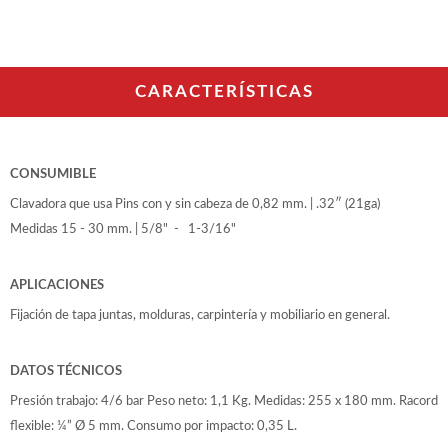
WOODMAN PROFESIONAL
Maquinaria CNC
Tupis WP
Cepilladoras WP
CARACTERÍSTICAS
Chapadoras WP
Escuadradoras WP
Regruesadoras WP
Taladros
CONSUMIBLE
Clavadora que usa Pins con y sin cabeza de 0,82 mm. | .32″ (21ga)
BRICO OK
Medidas 15 - 30 mm. | 5/8" - 1-3/16"
Compresores
Turbinas de pintar
APLICACIONES
Pistolas de pintar
Varios
Fijación de tapa juntas, molduras, carpintería y mobiliario en general.
DATOS TÉCNICOS
Ofertas y oportunidades
Presión trabajo: 4/6 bar Peso neto: 1,1 Kg. Medidas: 255 x 180 mm. Racord
flexible: ¼” Ø 5 mm. Consumo por impacto: 0,35 L.
Ofertas y oportunidades