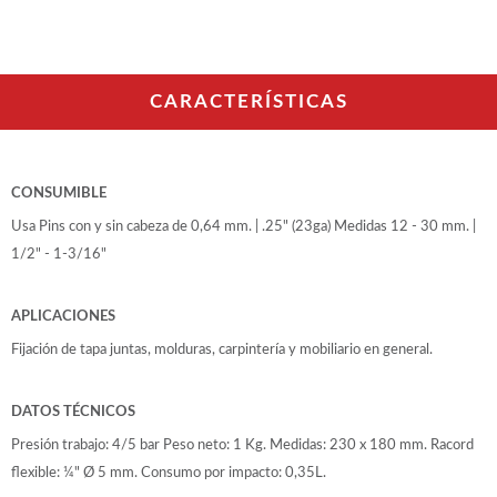
WOODMAN PROFESIONAL
Maquinaria CNC
Tupis WP
Cepilladoras WP
CARACTERÍSTICAS
Chapadoras WP
Escuadradoras WP
Regruesadoras WP
Taladros
CONSUMIBLE
Usa Pins con y sin cabeza de 0,64 mm. | .25" (23ga) Medidas 12 - 30 mm. |
BRICO OK
1/2" - 1-3/16"
Compresores
Turbinas de pintar
APLICACIONES
Pistolas de pintar
Varios
Fijación de tapa juntas, molduras, carpintería y mobiliario en general.
DATOS TÉCNICOS
Ofertas y oportunidades
Presión trabajo: 4/5 bar Peso neto: 1 Kg. Medidas: 230 x 180 mm. Racord
flexible: ¼" Ø 5 mm. Consumo por impacto: 0,35L.
Ofertas y oportunidades