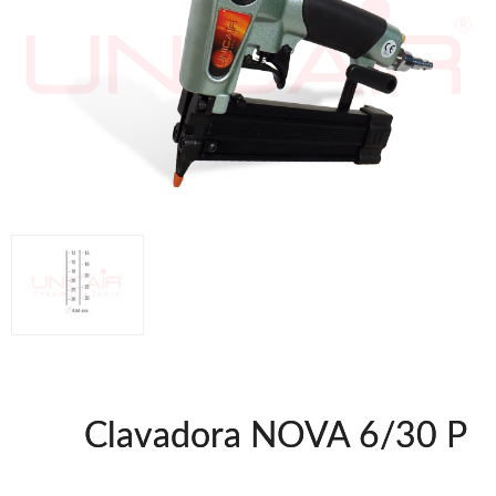
Clavadoras Batería
Herramientas varias
Grapadoras Bateria
Clavadoras Neumáticas Freeman
Grapadoras Neumáticas Freeman
Grapadoras manuales Freeman
Accesorios
UNICAIR
Compresores silenciosos
Compresores Tornillo
Secadores
Clavadoras
Grapadoras
Compresores
Herramientas
Clavadora NOVA 6/30 P
WOODMAN
Chapadoras de cantos