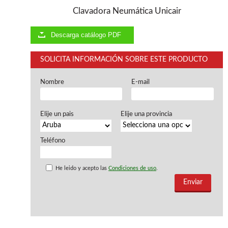
Ventiladores industriales
Clavadora Neumática Unicair
Aspiradores portatiles
Alimentadores de rodillo
Aspiradores industriales
Descarga catálogo PDF
Astilladoras
Cepilladoras - Combinadas
SOLICITA INFORMACIÓN SOBRE ESTE PRODUCTO
Escuadradoras - Tupis
Lijadoras
Nombre
E-mail
Regruesos
Sierras circulares
Sierras circulares - Escuadradoras
Elije un pais
Elije una provincia
Sierras circulares - Tupi
Sierras de marquetería
Teléfono
Sierras de Cinta
Soportes - Palancas
Taladros de columna
He leido y acepto las
Condiciones de uso
.
Taladros escopleadores
Tornos
Tupis