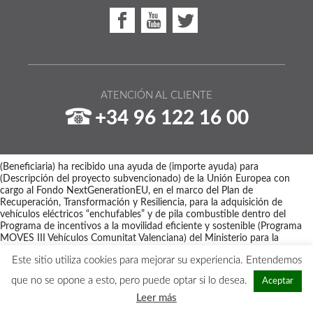
ATENCIÓN AL CLIENTE
+34 96 122 16 00
(Beneficiaria) ha recibido una ayuda de (importe ayuda) para
(Descripción del proyecto subvencionado) de la Unión Europea con
cargo al Fondo NextGenerationEU, en el marco del Plan de
Recuperación, Transformación y Resiliencia, para la adquisición de
vehículos eléctricos “enchufables” y de pila combustible dentro del
Programa de incentivos a la movilidad eficiente y sostenible (Programa
MOVES III Vehículos Comunitat Valenciana) del Ministerio para la
Transición Ecológica y el Reto Demográfico a través del IDAE,
Este sitio utiliza cookies para mejorar su experiencia. Entendemos
gestionado por el Instituto Valenciano de Competitividad Empresarial
(IVACE).
que no se opone a esto, pero puede optar si lo desea.
Aceptar
Copyright © 2026 - Maquinaria Disber
Leer más