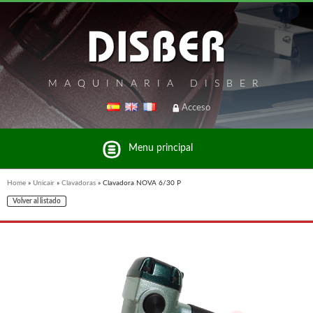
MAQUINARIA DISBER
Acceso
Menu principal
Home
»
Unicair
»
Clavadoras
»
Clavadora NOVA 6/30 P
Volver al listado
Listado de marcas y productos del Grupo Disber
FREEMAN