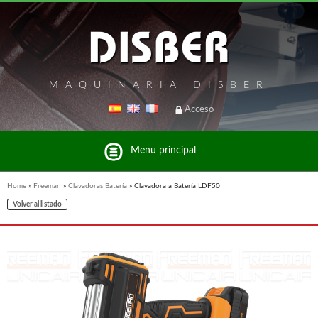
MAQUINARIA DISBER
Acceso
Menu principal
Home
»
Freeman
»
Clavadoras Batería
»
Clavadora a Batería LDF50
Volver al listado
Listado de marcas y productos del Grupo Disber
FREEMAN