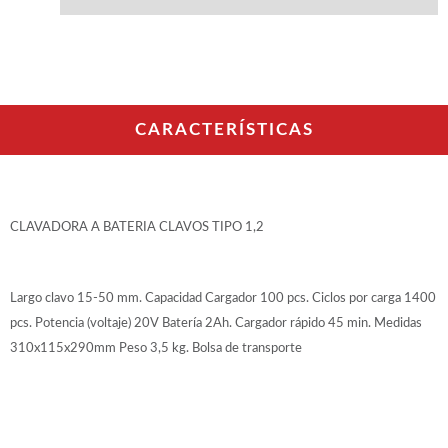
WOODMAN PROFESIONAL
Maquinaria CNC
Tupis WP
Cepilladoras WP
Chapadoras WP
Escuadradoras WP
CARACTERÍSTICAS
Regruesadoras WP
Taladros
BRICO OK
CLAVADORA A BATERIA CLAVOS TIPO 1,2
Compresores
Turbinas de pintar
Pistolas de pintar
Largo clavo 15-50 mm. Capacidad Cargador 100 pcs. Ciclos por carga 1400
Varios
pcs. Potencia (voltaje) 20V Batería 2Ah. Cargador rápido 45 min. Medidas
310x115x290mm Peso 3,5 kg. Bolsa de transporte
Ofertas y oportunidades
Ofertas y oportunidades