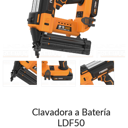
Clavadoras Batería
Herramientas varias
Grapadoras Bateria
Clavadoras Neumáticas Freeman
Grapadoras Neumáticas Freeman
Grapadoras manuales Freeman
Accesorios
UNICAIR
Compresores silenciosos
Compresores Tornillo
Secadores
Clavadoras
Grapadoras
Compresores
Herramientas
Clavadora a Batería
WOODMAN
LDF50
Chapadoras de cantos