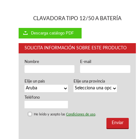
Ventiladores industriales
Aspiradores portatiles
Alimentadores de rodillo
CLAVADORA TIPO 12/50 A BATERÍA
Aspiradores industriales
Astilladoras
Descarga catálogo PDF
Cepilladoras - Combinadas
Escuadradoras - Tupis
SOLICITA INFORMACIÓN SOBRE ESTE PRODUCTO
Lijadoras
Regruesos
Sierras circulares
Nombre
E-mail
Sierras circulares - Escuadradoras
Sierras circulares - Tupi
Elije un pais
Elije una provincia
Sierras de marquetería
Sierras de Cinta
Soportes - Palancas
Teléfono
Taladros de columna
Taladros escopleadores
He leido y acepto las
Condiciones de uso
.
Tornos
Tupis