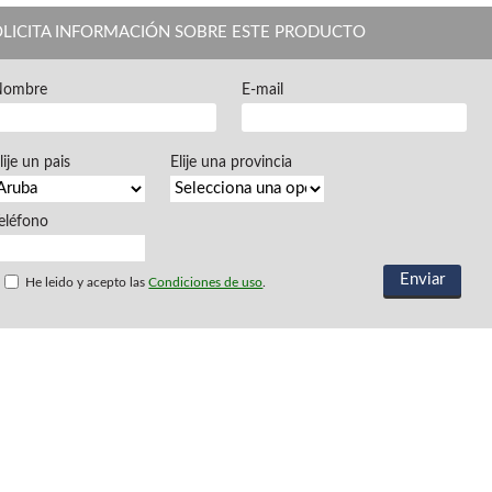
Aspiradores industriales
OLICITA INFORMACIÓN SOBRE ESTE PRODUCTO
Cepilladoras -
Combinadas
L
Nombre
E-mail
Sierras circulares
Sierras circulares - Tupi
Sierras de marquetería
lije un pais
Elije una provincia
Sierras de Cinta
Taladros de columna
Tornos
eléfono
He leido y acepto las
Condiciones de uso
.
BRICO OK
Compresores
Pistolas de pintar
Ofertas y oportuni