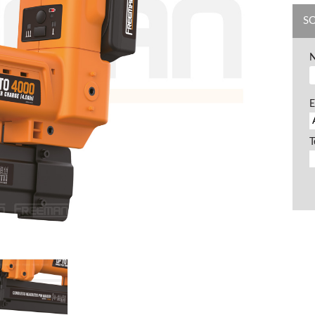
S
E
T