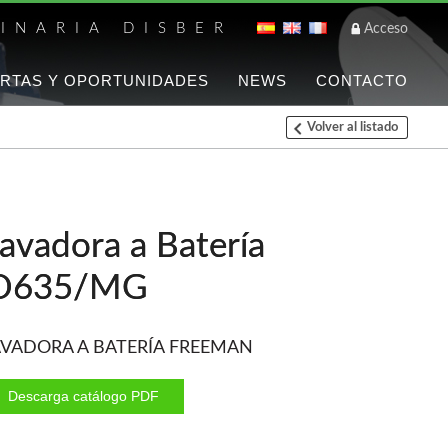
INARIA DISBER
Acceso
RTAS Y OPORTUNIDADES
NEWS
CONTACTO
Volver al listado
Listado de marca
FREEMAN
Clavadoras Batería
avadora a Batería
Grapadoras Bateria
D635/MG
Grapadoras Neumáticas
Freeman
Accesorios
AVADORA A BATERÍA FREEMAN
WOODMAN
Descarga catálogo PDF
Ventiladores industriales
Aspiradores portatiles