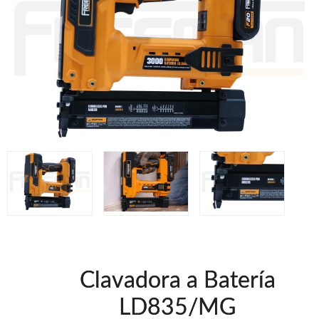
Clavadoras Neumáticas Freeman
Grapadoras Neumáticas Freeman
Grapadoras manuales Freeman
Accesorios
Clavadoras Batería
Herramientas varias
Grapadoras Bateria
UNICAIR
Compresores silenciosos
Compresores Tornillo
Secadores
Clavadoras
Grapadoras
Compresores
Herramientas
Clavadora a Batería
WOODMAN
LD835/MG
Chapadoras de cantos