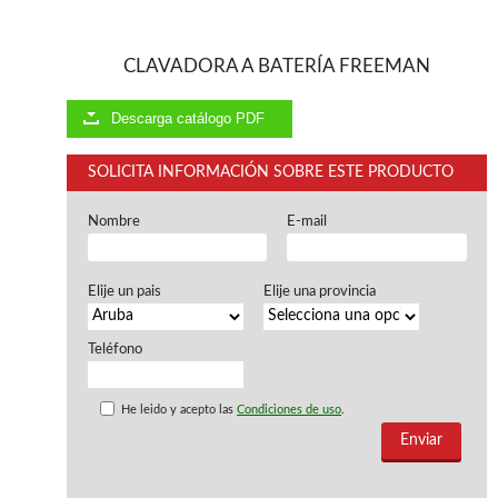
Ventiladores industriales
Aspiradores portatiles
Alimentadores de rodillo
CLAVADORA A BATERÍA FREEMAN
Aspiradores industriales
Astilladoras
Descarga catálogo PDF
Cepilladoras - Combinadas
Escuadradoras - Tupis
SOLICITA INFORMACIÓN SOBRE ESTE PRODUCTO
Lijadoras
Regruesos
Sierras circulares
Nombre
E-mail
Sierras circulares - Escuadradoras
Sierras circulares - Tupi
Elije un pais
Elije una provincia
Sierras de marquetería
Sierras de Cinta
Soportes - Palancas
Teléfono
Taladros de columna
Taladros escopleadores
He leido y acepto las
Condiciones de uso
.
Tornos
Tupis