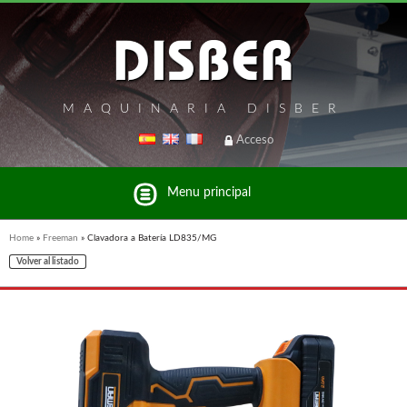
MAQUINARIA DISBER
Acceso
Menu principal
Home
»
Freeman
»
Clavadora a Batería LD835/MG
Volver al listado
Listado de marcas y productos del Grupo Disber
FREEMAN