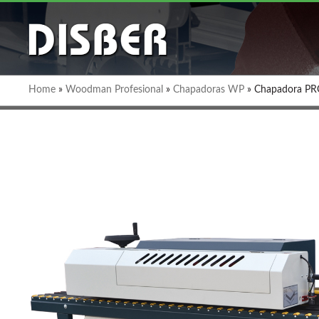
Home
»
Woodman Profesional
»
Chapadoras WP
»
Chapadora P