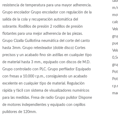
tab
resistencia de temperatura para una mayor adherencia.
m/m
Grupo encolador Grupo encolador con regulación de la
mot
salida de la cola y recuperación automática del
cal
sobrante. Rodillos de presión 2 rodillos de presión
Vel
flotantes para una mejor adherencia de las piezas.
gru
Grupo Cizalla Guillotina neumática del corte del canto
pue
hasta 3mm. Grupo retesteador (doble disco) Cortes
Vel
precisos y un acabado fino sin astillas en cualquier tipo
0,5
de material hasta 3 mm., equipado con discos de M.D.
gru
Grupo controlado con PLC. Grupo perfilador Equipado
Pot
con fresas a 10.000 r.p.m., consiguiendo un acabado
Pot
excelente en cualquier tipo de material. Regulación
r.p
rápida y fácil con sistema de visualizadores numéricos
ma
para las medidas. Fresa de radio Grupo pulidor Dispone
de motores independientes y equipado con cepillos
pulidores de 120mm.