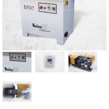
Clavadoras Batería
Herramientas varias
Grapadoras Bateria
Clavadoras Neumáticas Freeman
Grapadoras Neumáticas Freeman
Grapadoras manuales Freeman
Accesorios
UNICAIR
Compresores silenciosos
Compresores Tornillo
Secadores
Clavadoras
Grapadoras
Compresores
Herramientas
WOODMAN
Chapadoras de cantos