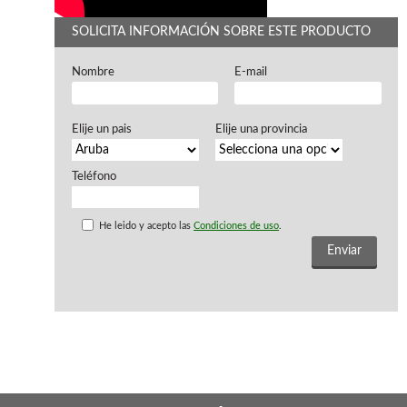
WOODMAN PROFESIONAL
Maquinaria CNC
SOLICITA INFORMACIÓN SOBRE ESTE PRODUCTO
Tupis WP
Cepilladoras WP
Nombre
E-mail
Chapadoras WP
Escuadradoras WP
Regruesadoras WP
Elije un pais
Elije una provincia
Taladros
Teléfono
BRICO OK
Compresores
He leido y acepto las
Condiciones de uso
.
Turbinas de pintar
Pistolas de pintar
Varios
Ofertas y oportunidades
Ofertas y oportunidades