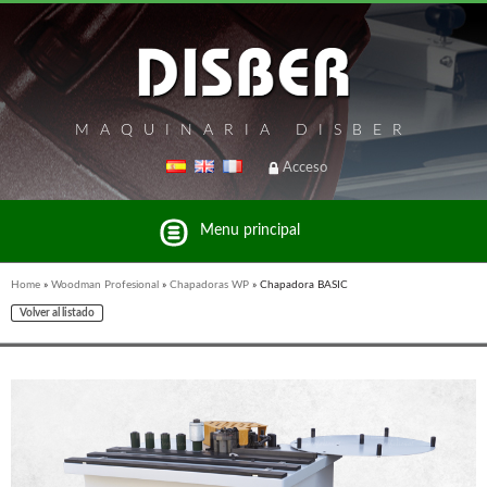
MAQUINARIA DISBER
Acceso
Menu principal
Home
»
Woodman Profesional
»
Chapadoras WP
»
Chapadora BASIC
Volver al listado
Listado de marcas y productos del Grupo Disber
FREEMAN