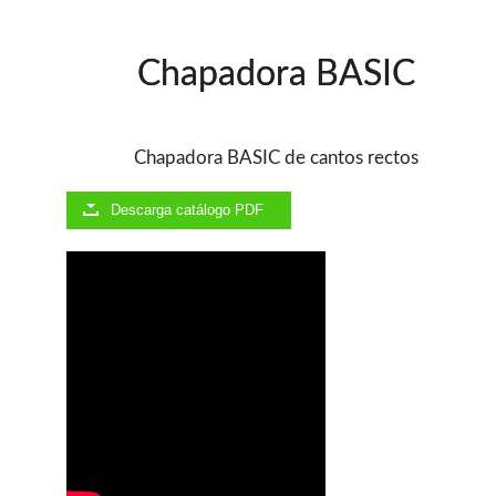
Ventiladores industriales
Aspiradores portatiles
Alimentadores de rodillo
Chapadora BASIC
Aspiradores industriales
Astilladoras
Cepilladoras - Combinadas
Escuadradoras - Tupis
Chapadora BASIC de cantos rectos
Lijadoras
Regruesos
Descarga catálogo PDF
Sierras circulares
Sierras circulares - Escuadradoras
Sierras circulares - Tupi
Sierras de marquetería
Sierras de Cinta
Soportes - Palancas
Taladros de columna
Taladros escopleadores
Tornos
Tupis