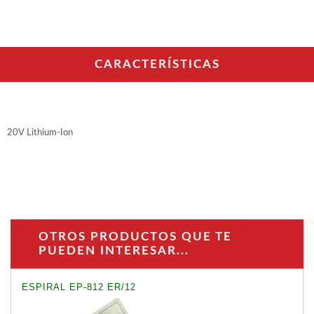
WOODMAN PROFESIONAL
Maquinaria CNC
Tupis WP
Cepilladoras WP
CARACTERÍSTICAS
Chapadoras WP
Escuadradoras WP
Regruesadoras WP
Taladros
20V Lithium-Ion
BRICO OK
Compresores
Turbinas de pintar
Pistolas de pintar
Varios
OTROS PRODUCTOS QUE TE
PUEDEN INTERESAR...
Ofertas y oportunidades
ESPIRAL EP-812 ER/12
Ofertas y oportunidades