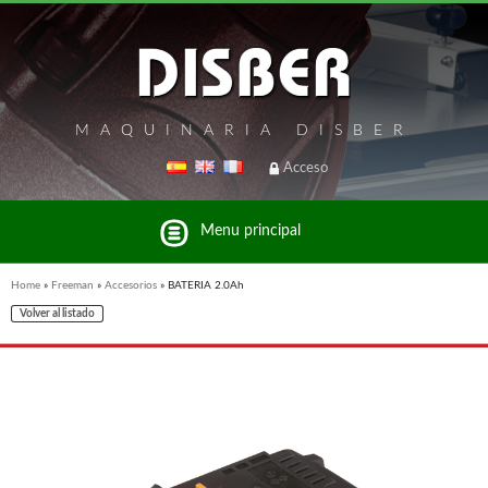
MAQUINARIA DISBER
Acceso
Menu principal
Home
»
Freeman
»
Accesorios
»
BATERIA 2.0Ah
Volver al listado
Listado de marcas y productos del Grupo Disber
FREEMAN