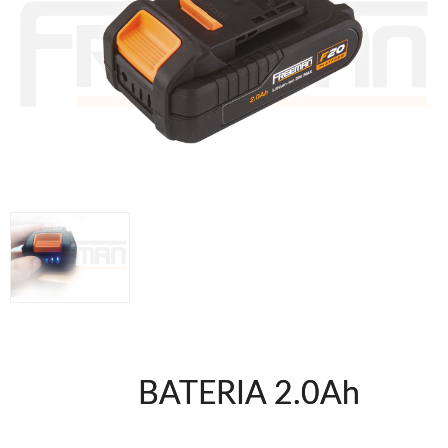
Herramientas varias
Grapadoras Bateria
Clavadoras Neumáticas Freeman
Grapadoras Neumáticas Freeman
Grapadoras manuales Freeman
Accesorios
Clavadoras Batería
UNICAIR
Compresores silenciosos
Compresores Tornillo
Secadores
Clavadoras
Grapadoras
Compresores
Herramientas
BATERIA 2.0Ah
WOODMAN
Chapadoras de cantos