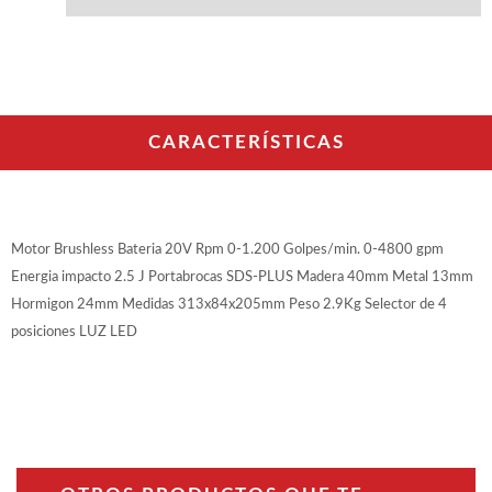
WOODMAN PROFESIONAL
Maquinaria CNC
Tupis WP
Cepilladoras WP
Chapadoras WP
Escuadradoras WP
CARACTERÍSTICAS
Regruesadoras WP
Taladros
BRICO OK
Motor Brushless Bateria 20V Rpm 0-1.200 Golpes/min. 0-4800 gpm
Compresores
Energia impacto 2.5 J Portabrocas SDS-PLUS Madera 40mm Metal 13mm
Turbinas de pintar
Hormigon 24mm Medidas 313x84x205mm Peso 2.9Kg Selector de 4
Pistolas de pintar
posiciones LUZ LED
Varios
Ofertas y oportunidades
Ofertas y oportunidades