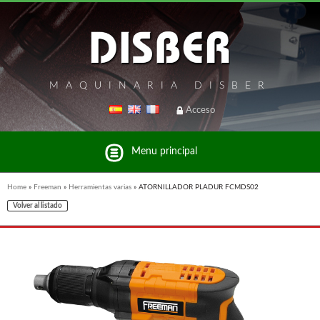
MAQUINARIA DISBER
Acceso
Menu principal
Home
»
Freeman
»
Herramientas varias
»
ATORNILLADOR PLADUR FCMDS02
Volver al listado
Listado de marcas y productos del Grupo Disber
FREEMAN