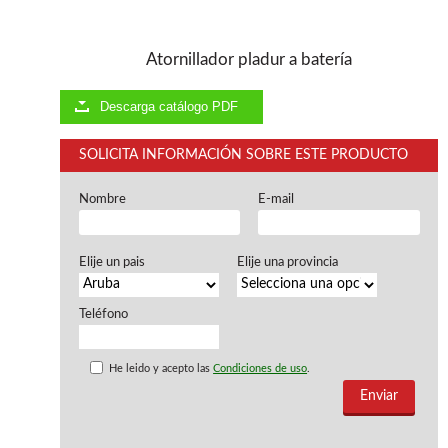
Ventiladores industriales
Aspiradores portatiles
Alimentadores de rodillo
Atornillador pladur a batería
Aspiradores industriales
Astilladoras
Descarga catálogo PDF
Cepilladoras - Combinadas
Escuadradoras - Tupis
SOLICITA INFORMACIÓN SOBRE ESTE PRODUCTO
Lijadoras
Regruesos
Sierras circulares
Nombre
E-mail
Sierras circulares - Escuadradoras
Sierras circulares - Tupi
Elije un pais
Elije una provincia
Sierras de marquetería
Sierras de Cinta
Soportes - Palancas
Teléfono
Taladros de columna
Taladros escopleadores
He leido y acepto las
Condiciones de uso
.
Tornos
Tupis