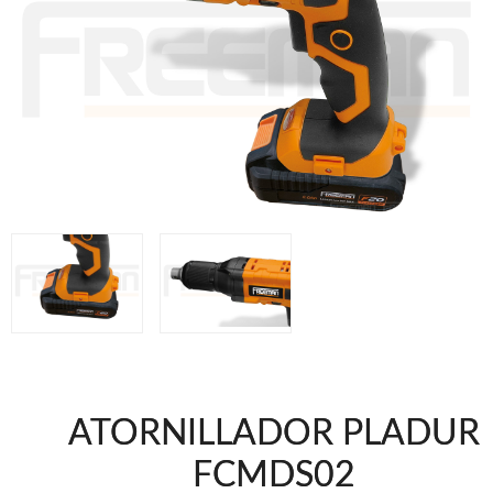
Grapadoras Bateria
Clavadoras Neumáticas Freeman
Grapadoras Neumáticas Freeman
Grapadoras manuales Freeman
Accesorios
Clavadoras Batería
Herramientas varias
UNICAIR
Compresores silenciosos
Compresores Tornillo
Secadores
Clavadoras
Grapadoras
Compresores
Herramientas
ATORNILLADOR PLADUR
WOODMAN
FCMDS02
Chapadoras de cantos