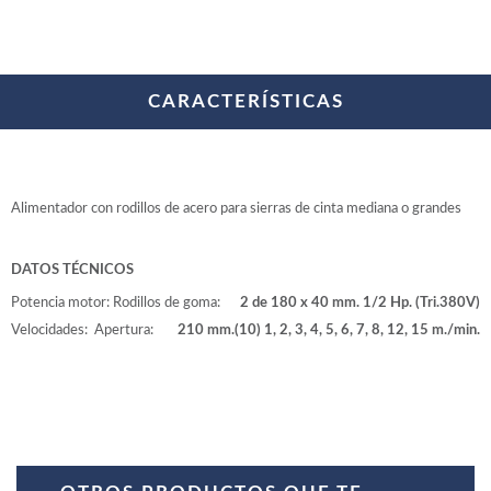
WOODMAN PROFESIONAL
Maquinaria CNC
Tupis WP
Cepilladoras WP
CARACTERÍSTICAS
Chapadoras WP
Escuadradoras WP
Regruesadoras WP
Taladros
Alimentador con rodillos de acero para sierras de cinta mediana o grandes
BRICO OK
Compresores
DATOS TÉCNICOS
Turbinas de pintar
Potencia motor:
Rodillos de goma:
2 de 180 x 40 mm.
1/2 Hp. (Tri.380V)
Pistolas de pintar
Velocidades:
Apertura:
210 mm.
(10) 1, 2, 3, 4, 5, 6, 7, 8, 12, 15 m./min.
Varios
Ofertas y oportunidades
Ofertas y oportunidades