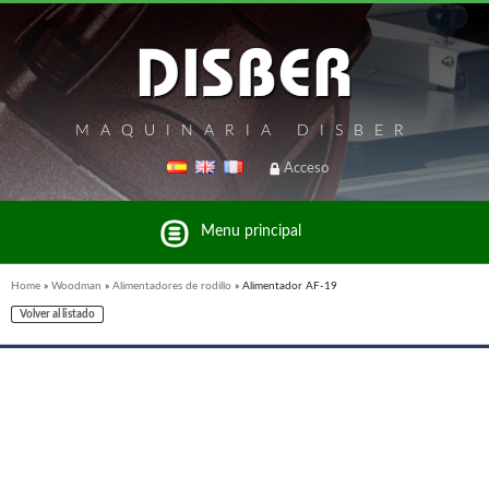
MAQUINARIA DISBER
Acceso
Menu principal
Home
»
Woodman
»
Alimentadores de rodillo
»
Alimentador AF-19
Volver al listado
Listado de marcas y productos del Grupo Disber
FREEMAN