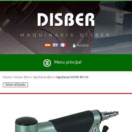
MAQUINARIA DISBER
Acceso
Menu principal
Home
»
Unicair @fra
»
Agrafeuse @fra
»
Agrafeuse NOVA 80/16
Volver al listado
Liste des marques et produits du groupe Disber
UNICAIR @FRA