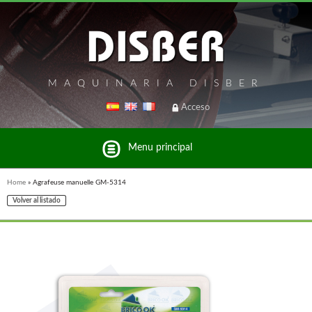
MAQUINARIA DISBER
Acceso
Menu principal
Home
»
Agrafeuse manuelle GM-5314
Volver al listado
Liste des marques et produits du groupe Disber
UNICAIR @FRA