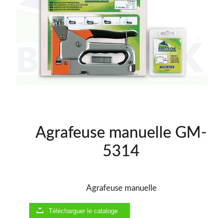
WOODMAN @FRA
WOODMAN PROFESIONAL @FRA
BRICO OK @FRA
FREEMAN @FRA
Offres et Opportunités
Agrafeuse manuelle GM-
5314
Offres et Opportunités
Agrafeuse manuelle
Télécharguer le cataloge