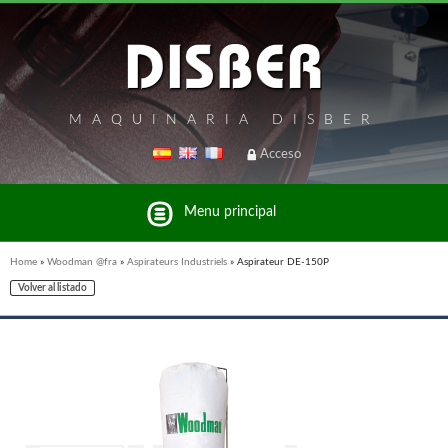
MAQUINARIA DISBER
Acceso
Menu principal
Home
»
Woodman @fra
»
Aspirateurs Industriels
»
Aspirateur DE-150P
Volver al listado
Liste des marques et produits du groupe Disber
FREEMAN @FRA