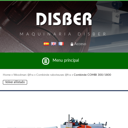
MAQUINARIA DISBER
Acceso
Menu principal
Home
»
Woodman @fra
»
Combinée raboteuses @fra
»
Combinée COMBI 300/1800
Volver al listado
Liste des marques et produits du groupe Disber
UNICAIR @FRA