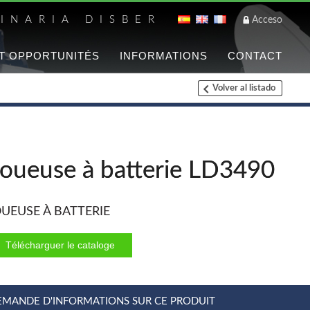
INARIA DISBER
Acceso
T OPPORTUNITÉS
INFORMATIONS
CONTACT
Volver al listado
Liste des marques
FREEMAN @FRA
loueuse à batterie LD3490
WOODMAN @FRA
UEUSE À BATTERIE
Télécharguer le cataloge
BRICO OK @FRA
Offres et Opportun
EMANDE D'INFORMATIONS SUR CE PRODUIT