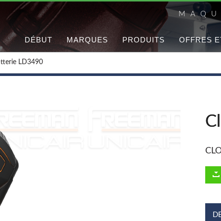
MAQU
DÉBUT
MARQUES
PRODUITS
OFFRES E
atterie LD3490
C
CLO
D