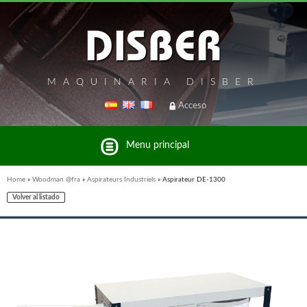
MAQUINARIA DISBER
Acceso
Menu principal
Home
»
Woodman @fra
»
Aspirateurs Industriels
»
Aspirateur DE-1300
Volver al listado
Liste des marques et produits du groupe Disber
WOODMAN PROFESIONAL @FRA